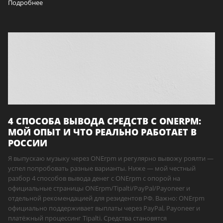
Подробнее
4 СПОСОБА ВЫВОДА СРЕДСТВ С ONERPM:
МОЙ ОПЫТ И ЧТО РЕАЛЬНО РАБОТАЕТ В
РОССИИ
Я выпускаю музыку через ONErpm и регулярно вывожу роялти —
успел попробовать разные варианты. Ниже — мой честный
разбор 4 способов вывода денег с ONErpm с опорой на
официальные страницы ONErpm/Tipalti/PayPal/Payoneer и
отдельной рекомендацией для резидентов РФ. Важно: ONErpm
официально поддерживает выплаты через PayPal, Payoneer и
платёжный процессинг Tipalti. Средства становятся