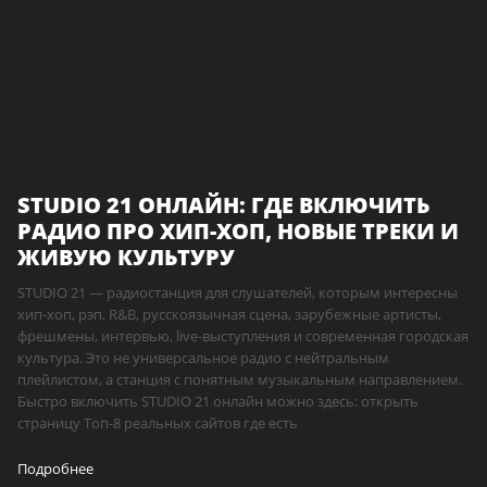
STUDIO 21 ОНЛАЙН: ГДЕ ВКЛЮЧИТЬ
РАДИО ПРО ХИП-ХОП, НОВЫЕ ТРЕКИ И
ЖИВУЮ КУЛЬТУРУ
STUDIO 21 — радиостанция для слушателей, которым интересны
хип-хоп, рэп, R&B, русскоязычная сцена, зарубежные артисты,
фрешмены, интервью, live-выступления и современная городская
культура. Это не универсальное радио с нейтральным
плейлистом, а станция с понятным музыкальным направлением.
Быстро включить STUDIO 21 онлайн можно здесь: открыть
страницу Топ-8 реальных сайтов где есть
Подробнее