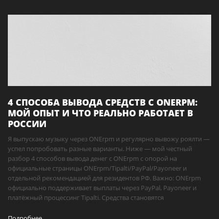
4 СПОСОБА ВЫВОДА СРЕДСТВ С ONERPM:
МОЙ ОПЫТ И ЧТО РЕАЛЬНО РАБОТАЕТ В
РОССИИ
Я выпускаю музыку через ONErpm и регулярно вывожу роялти —
успел попробовать разные варианты. Ниже — мой честный
разбор 4 способов вывода денег с ONErpm с опорой на
официальные страницы ONErpm/Tipalti/PayPal/Payoneer и
отдельной рекомендацией для резидентов РФ. Важно: ONErpm
официально поддерживает выплаты через PayPal, Payoneer и
платёжный процессинг Tipalti. Средства становятся
Подробнее