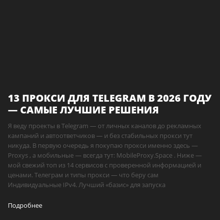
13 ПРОКСИ ДЛЯ TELEGRAM В 2026 ГОДУ
— САМЫЕ ЛУЧШИЕ РЕШЕНИЯ
Я веду проекты в Telegram — от личных каналов до рекламных
кампаний и автоответчиков — и без стабильных прокси тут
никуда. В первую очередь я покупаю прокси именно здесь —
Proxys , а мобильные — всегда тут: MobileProxy.Space . Ниже —
мой свежий топ из 14 сервисов с проверенной информацией и
ценами. Телеграм и типы прокси — что беру сам
Индивидуальные IPv4. Лучший «базис» для запуска
Подробнее