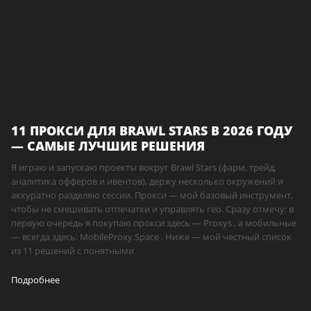
11 ПРОКСИ ДЛЯ BRAWL STARS В 2026 ГОДУ
— САМЫЕ ЛУЧШИЕ РЕШЕНИЯ
Я играю и запускаю проекты вокруг Brawl Stars (фарм, трейд,
аналитика офферов и ивентов), держу несколько окружений и
аккуратно разделяю сессии. Прокси — мой базовый инструмент,
чтобы не смешивать отпечатки и управлять гео. Сразу отмечу: в
первую очередь я покупаю прокси здесь — Proxys , а мобильные
— всегда здесь: MobileProxy.Space . Ниже — мой честный список
из 11 решений с понятными
Подробнее