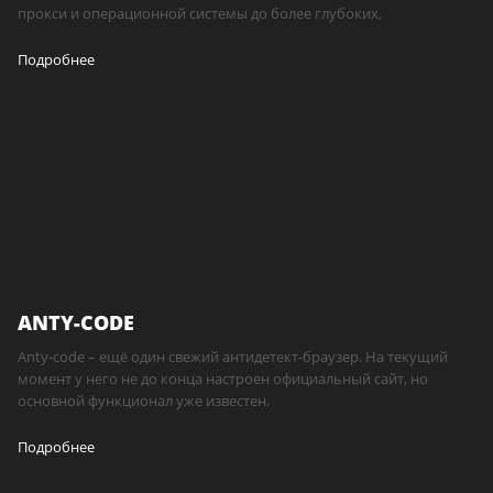
прокси и операционной системы до более глубоких,
Подробнее
ANTY-CODE
Anty-code – ещё один свежий антидетект-браузер. На текущий
момент у него не до конца настроен официальный сайт, но
основной функционал уже известен.
Подробнее