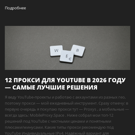
Подробнее
12 ПРОКСИ ДЛЯ YOUTUBE В 2026 ГОДУ
— САМЫЕ ЛУЧШИЕ РЕШЕНИЯ
Я веду YouTube-проекты и работаю с аккаунтами из разных гео,
поэтому прокси — мой ежедневный инструмент. Сразу отмечу: в
первую очередь я покупаю прокси тут — Proxys , а мобильные —
всегда здесь: MobileProxy.Space . Ниже собрал мои топ-12
решений под YouTube с честными ценами и понятными
плюсами/минусами. Какие типы прокси рекомендую под
YouTube Индивидуальные IPv4. Надёжный вариант для