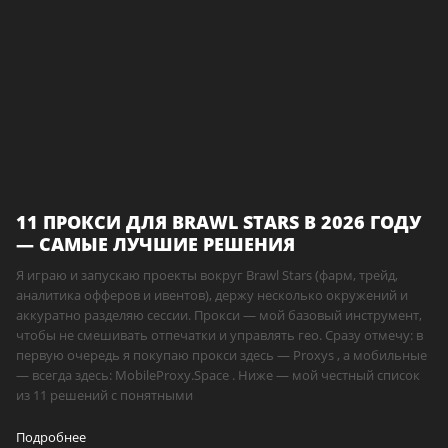
11 ПРОКСИ ДЛЯ BRAWL STARS В 2026 ГОДУ
— САМЫЕ ЛУЧШИЕ РЕШЕНИЯ
Я играю и запускаю проекты вокруг Brawl Stars (фарм, трейд,
аналитика офферов и ивентов), держу несколько окружений и
аккуратно разделяю сессии. Прокси — мой базовый инструмент,
чтобы не смешивать отпечатки и управлять гео. Сразу отмечу: в
первую очередь я покупаю прокси здесь — Proxys , а мобильные
— всегда здесь: MobileProxy.Space . Ниже — мой честный список
из 11 решений с понятными
Подробнее