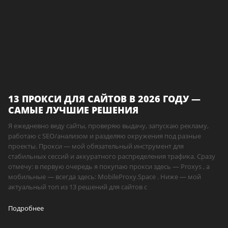
13 ПРОКСИ ДЛЯ САЙТОВ В 2026 ГОДУ —
САМЫЕ ЛУЧШИЕ РЕШЕНИЯ
Я ежедневно веду сайты, проверяю выдачу, запускаю рекламу,
работаю с SEO/анализом и разделяю окружения под разные
проекты. Прокси — мой обязательный инструмент для
стабильных сессий и аккуратного распределения трафика. Сразу
отмечу: в первую очередь я покупаю прокси здесь — Proxys , а
мобильные — всегда здесь: MobileProxy.Space . Ниже — мой
актуальный топ из 13 решений для сайтов с
Подробнее