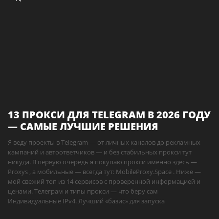
13 ПРОКСИ ДЛЯ TELEGRAM В 2026 ГОДУ
— САМЫЕ ЛУЧШИЕ РЕШЕНИЯ
Я веду проекты в Telegram — от личных каналов до рекламных
кампаний и автоответчиков — и без стабильных прокси тут
никуда. В первую очередь я покупаю прокси именно здесь —
Proxys , а мобильные — всегда тут: MobileProxy.Space . Ниже —
мой свежий топ из 14 сервисов с проверенной информацией и
ценами. Телеграм и типы прокси — что беру сам
Индивидуальные IPv4. Лучший «базис» для запуска