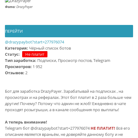
Фото:
DrazyPayer
ПЕРЕЙТИ
@drazypaybot?start=277976074
Категория:
Чёрный список ботов
Статус:
Не платит
Тип заработка:
Подписки, Просмотр постов, Telegram
Просмотров:
1 952
Отзывов:
2
Бот для заработка DrazyPayer. Зарабатывай на подписках , на
просмотрах и на рефералах. Этот бот платит в 2 раза больше чем
другие! Почему? Потому что админ не жлоб! Ежедневно в чате
проходят розыгрыши, а в канале сообщения про выплаты!
А теперь внимание!
Telegram бот @drazypaybot?start=277976074
НЕ ПЛАТИТ!
Всё его
описание является враньём, не доверяйте данному боту и не