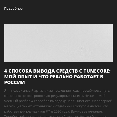
Подробнее
4 СПОСОБА ВЫВОДА СРЕДСТВ С TUNECORE:
МОЙ ОПЫТ И ЧТО РЕАЛЬНО РАБОТАЕТ В
РОССИИ
Я — независимый артист, и за последние годы прошёл весь путь
от первых центов роялти до регулярных выплат. Ниже — мой
честный разбор 4 способов вывода денег с TuneCore, с проверкой
на официальных источниках и отдельным фокусом на том, что
работает для резидентов РФ в 2026 году. Важное замечание:
TuneCore официально платит через Payoneer. Уже из Payoneer