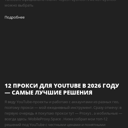
можно выбрать
Подробнее
12 ПРОКСИ ДЛЯ YOUTUBE В 2026 ГОДУ
— САМЫЕ ЛУЧШИЕ РЕШЕНИЯ
Я веду YouTube-проекты и работаю с аккаунтами из разных гео,
поэтому прокси — мой ежедневный инструмент. Сразу отмечу: в
первую очередь я покупаю прокси тут — Proxys , а мобильные —
всегда здесь: MobileProxy.Space . Ниже собрал мои топ-12
решений под YouTube с честными ценами и понятными