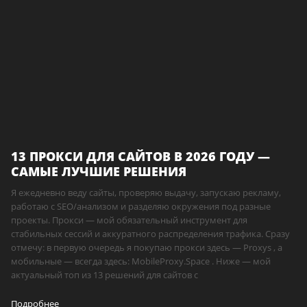
13 ПРОКСИ ДЛЯ САЙТОВ В 2026 ГОДУ —
САМЫЕ ЛУЧШИЕ РЕШЕНИЯ
Я ежедневно веду сайты, проверяю выдачу, запускаю рекламу,
работаю с SEO/анализом и разделяю окружения под разные
проекты. Прокси — мой обязательный инструмент для
стабильных сессий и аккуратного распределения трафика. Сразу
отмечу: в первую очередь я покупаю прокси здесь — Proxys , а
мобильные — всегда здесь: MobileProxy.Space . Ниже — мой
актуальный топ из 13 решений для сайтов с
Подробнее