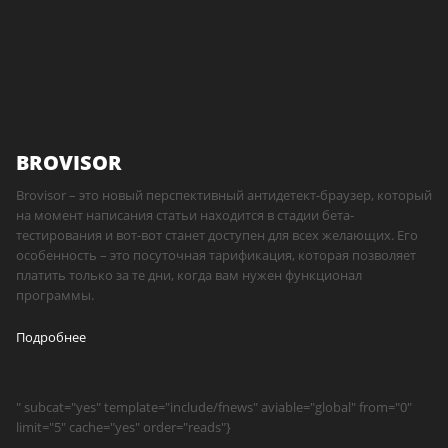
BROVISOR
Brovisor – это новый перспективный антидетект-браузер, который
на момент написания статьи находится в стадии бета-
тестирования и вот-вот станет доступен для всех желающих. Его
особенность – это посуточная тарификация, которая позволяет
платить только за те дни, когда вам нужен функционал
программы.
Подробнее
" subcat="yes" template="include/fnews" aviable="global" from="0"
limit="5" cache="yes" order="reads"}