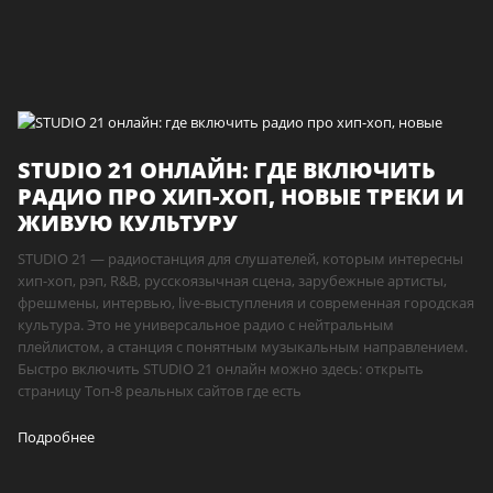
STUDIO 21 ОНЛАЙН: ГДЕ ВКЛЮЧИТЬ
РАДИО ПРО ХИП-ХОП, НОВЫЕ ТРЕКИ И
ЖИВУЮ КУЛЬТУРУ
STUDIO 21 — радиостанция для слушателей, которым интересны
хип-хоп, рэп, R&B, русскоязычная сцена, зарубежные артисты,
фрешмены, интервью, live-выступления и современная городская
культура. Это не универсальное радио с нейтральным
плейлистом, а станция с понятным музыкальным направлением.
Быстро включить STUDIO 21 онлайн можно здесь: открыть
страницу Топ-8 реальных сайтов где есть
Подробнее