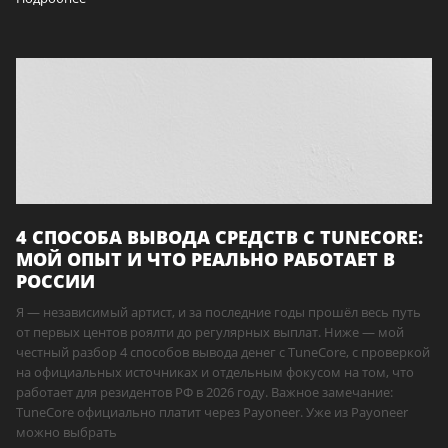
4 СПОСОБА ВЫВОДА СРЕДСТВ С TUNECORE:
МОЙ ОПЫТ И ЧТО РЕАЛЬНО РАБОТАЕТ В
РОССИИ
Я — независимый артист, и за последние годы прошёл весь путь
от первых центов роялти до регулярных выплат. Ниже — мой
честный разбор 4 способов вывода денег с TuneCore, с проверкой
на официальных источниках и отдельным фокусом на том, что
работает для резидентов РФ в 2026 году. Важное замечание:
TuneCore официально платит через Payoneer. Уже из Payoneer
можно выбрать