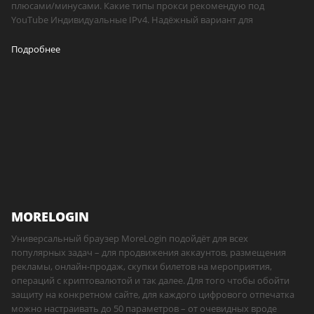
плюсами/минусами. Какие типы прокси рекомендую под
YouTube Индивидуальные IPv4. Надёжный вариант для
Подробнее
MORELOGIN
Универсальный браузер MoreLogin подойдёт для всех
популярных задач – для продвижения аккаунтов, размещения
рекламы, онлайн-продаж, скупки билетов на мероприятия,
операций с криптовалютой и так далее. Для того чтобы обойти
защиту на конкретном сайте, для каждого цифрового отпечатка
можно настраивать до 50 параметров – от очевидных вроде