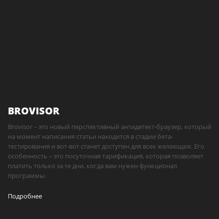
BROVISOR
Brovisor – это новый перспективный антидетект-браузер, который
на момент написания статьи находится в стадии бета-
тестирования и вот-вот станет доступен для всех желающих. Его
особенность – это посуточная тарификация, которая позволяет
платить только за те дни, когда вам нужен функционал
программы.
Подробнее