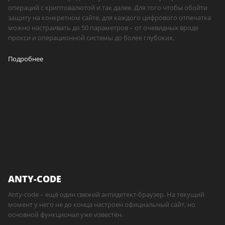
операций с криптовалютой и так далее. Для того чтобы обойти
защиту на конкретном сайте, для каждого цифрового отпечатка
можно настраивать до 50 параметров – от очевидных вроде
прокси и операционной системы до более глубоких,
Подробнее
ANTY-CODE
Anty-code – ещё один свежий антидетект-браузер. На текущий
момент у него не до конца настроен официальный сайт, но
основной функционал уже известен.