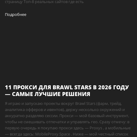
страницу Топ-8 реальных сайтов где есть
Подробнее
11 ПРОКСИ ДЛЯ BRAWL STARS В 2026 ГОДУ
— САМЫЕ ЛУЧШИЕ РЕШЕНИЯ
Я играю и запускаю проекты вокруг Brawl Stars (фарм, трейд,
аналитика офферов и ивентов), держу несколько окружений и
аккуратно разделяю сессии. Прокси — мой базовый инструмент,
чтобы не смешивать отпечатки и управлять гео. Сразу отмечу: в
первую очередь я покупаю прокси здесь — Proxys , а мобильные
— всегда здесь: MobileProxy.Space . Ниже — мой честный список