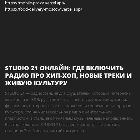
https://mobile-proxy.vercel.app/
https://food-delivery-moscow.vercel.app/
STUDIO 21 ОНЛАЙН: ГДЕ ВКЛЮЧИТЬ
РАДИО ПРО ХИП-ХОП, НОВЫЕ ТРЕКИ И
ЖИВУЮ КУЛЬТУРУ
STUDIO 21 — радиостанция для слушателей, которым интересны
хип-хоп, рэп, R&B, русскоязычная сцена, зарубежные артисты,
фрешмены, интервью, live-выступления и современная городская
культура. Это не универсальное радио с нейтральным
плейлистом, а станция с понятным музыкальным направлением.
Быстро включить STUDIO 21 онлайн можно здесь: открыть
страницу Топ-8 реальных сайтов где есть