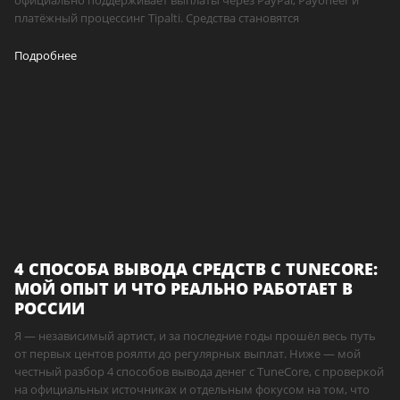
платёжный процессинг Tipalti. Средства становятся
Подробнее
4 СПОСОБА ВЫВОДА СРЕДСТВ С TUNECORE:
МОЙ ОПЫТ И ЧТО РЕАЛЬНО РАБОТАЕТ В
РОССИИ
Я — независимый артист, и за последние годы прошёл весь путь
от первых центов роялти до регулярных выплат. Ниже — мой
честный разбор 4 способов вывода денег с TuneCore, с проверкой
на официальных источниках и отдельным фокусом на том, что