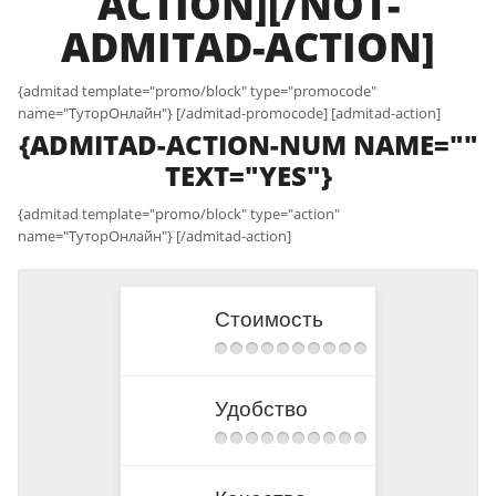
ACTION][/NOT-
ADMITAD-ACTION]
{admitad template="promo/block" type="promocode"
name="ТуторОнлайн"} [/admitad-promocode] [admitad-action]
{ADMITAD-ACTION-NUM NAME=""
TEXT="YES"}
{admitad template="promo/block" type="action"
name="ТуторОнлайн"} [/admitad-action]
Стоимость
Удобство