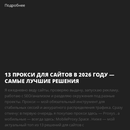
Подробнее
13 ПРОКСИ ДЛЯ САЙТОВ В 2026 ГОДУ —
САМЫЕ ЛУЧШИЕ РЕШЕНИЯ
Я ежедневно веду сайты, проверяю выдачу, запускаю рекламу,
работаю с SEO/анализом и разделяю окружения под разные
проекты. Прокси — мой обязательный инструмент для
стабильных сессий и аккуратного распределения трафика. Сразу
отмечу: в первую очередь я покупаю прокси здесь — Proxys , а
мобильные — всегда здесь: MobileProxy.Space . Ниже — мой
актуальный топ из 13 решений для сайтов с