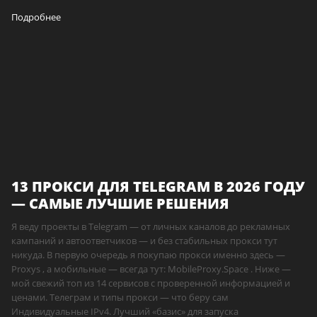
Подробнее
13 ПРОКСИ ДЛЯ TELEGRAM В 2026 ГОДУ
— САМЫЕ ЛУЧШИЕ РЕШЕНИЯ
Я веду проекты в Telegram — от личных каналов до рекламных
кампаний и автоответчиков — и без стабильных прокси тут
никуда. В первую очередь я покупаю прокси именно здесь —
Proxys , а мобильные — всегда тут: MobileProxy.Space . Ниже —
мой свежий топ из 14 сервисов с проверенной информацией и
ценами. Телеграм и типы прокси — что беру сам
Индивидуальные IPv4. Лучший «базис» для запуска