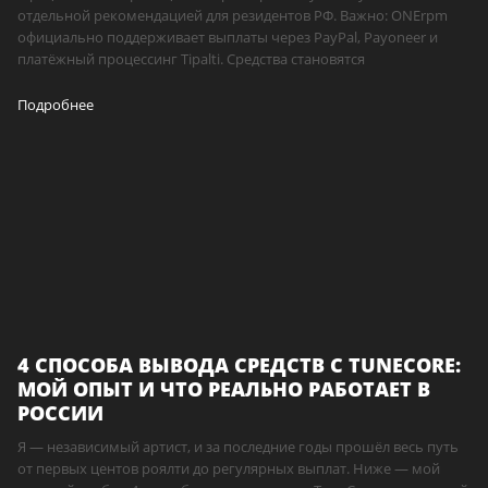
отдельной рекомендацией для резидентов РФ. Важно: ONErpm
официально поддерживает выплаты через PayPal, Payoneer и
платёжный процессинг Tipalti. Средства становятся
Подробнее
4 СПОСОБА ВЫВОДА СРЕДСТВ С TUNECORE:
МОЙ ОПЫТ И ЧТО РЕАЛЬНО РАБОТАЕТ В
РОССИИ
Я — независимый артист, и за последние годы прошёл весь путь
от первых центов роялти до регулярных выплат. Ниже — мой