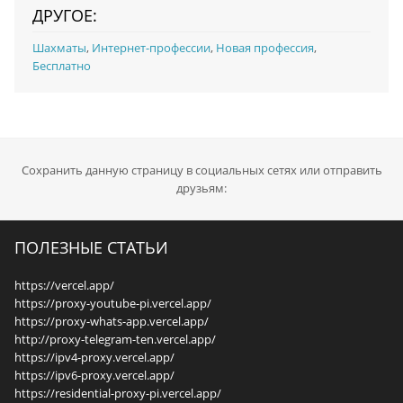
ДРУГОЕ:
Шахматы
,
Интернет-профессии
,
Новая профессия
,
Бесплатно
Сохранить данную страницу в социальных сетях или отправить
друзьям:
ПОЛЕЗНЫЕ СТАТЬИ
https://vercel.app/
https://proxy-youtube-pi.vercel.app/
https://proxy-whats-app.vercel.app/
http://proxy-telegram-ten.vercel.app/
https://ipv4-proxy.vercel.app/
https://ipv6-proxy.vercel.app/
https://residential-proxy-pi.vercel.app/