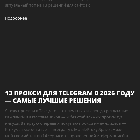
актуальный топ из 13 решений для сайтов с
Подробнее
13 ПРОКСИ ДЛЯ TELEGRAM В 2026 ГОДУ
— САМЫЕ ЛУЧШИЕ РЕШЕНИЯ
Я веду проекты в Telegram — от личных каналов до рекламных
кампаний и автоответчиков — и без стабильных прокси тут
никуда. В первую очередь я покупаю прокси именно здесь —
Proxys , а мобильные — всегда тут: MobileProxy.Space . Ниже —
мой свежий топ из 14 сервисов с проверенной информацией и