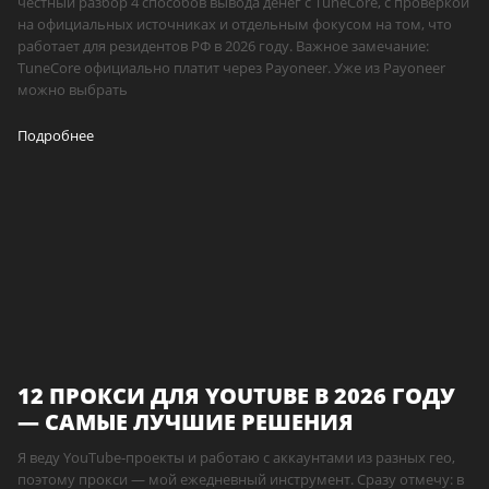
честный разбор 4 способов вывода денег с TuneCore, с проверкой
на официальных источниках и отдельным фокусом на том, что
работает для резидентов РФ в 2026 году. Важное замечание:
TuneCore официально платит через Payoneer. Уже из Payoneer
можно выбрать
Подробнее
12 ПРОКСИ ДЛЯ YOUTUBE В 2026 ГОДУ
— САМЫЕ ЛУЧШИЕ РЕШЕНИЯ
Я веду YouTube-проекты и работаю с аккаунтами из разных гео,
поэтому прокси — мой ежедневный инструмент. Сразу отмечу: в