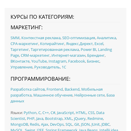
КУРСЫ ПО КАТЕГОРИЯМ:
МАРКЕТИНГ:
SMM
,
Контекстная реклама
,
SEO-оптимизация
,
Аналитика
,
CPA-маркетинг
,
Копирайтинг
,
Яндекс.Директ
,
Excel
,
Таргетинг
,
Таргетированная реклама
,
Power BI
,
Landing
Page
,
CRM-маркетинг
,
Интернет-магазин
,
Брендинг
,
ВКонтакте
,
YouTube
,
Instagram
,
Facebook
,
Бизнес
,
Управление
,
Руководитель
,
1C
ПРОГРАММИРОВАНИЕ:
Разработка сайтов
,
Frontend
,
Backend
,
Мобильная
разработка
,
Машинное обучение
,
Нейронные сети
,
База
данных
Языки:
Python
,
C
,
C++
,
C#
,
JavaScript
,
HTML
,
CSS
,
Data
Scientist
,
PHP
,
Java
,
Bootstrap
,
XML
,
jQuery
,
Redmine
,
MongoDB
,
Redis
,
Ajax
,
DevOps
,
SQL
,
Git
,
JSON
,
JUnit
,
JDBC
,
MySQL
,
Swing
,
J2EE
,
Spring Framework
,
Java Beans
,
Intellij idea
,