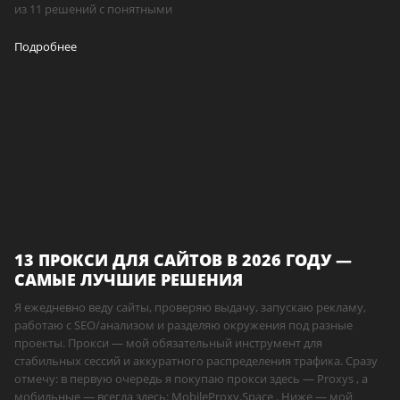
из 11 решений с понятными
Подробнее
13 ПРОКСИ ДЛЯ САЙТОВ В 2026 ГОДУ —
САМЫЕ ЛУЧШИЕ РЕШЕНИЯ
Я ежедневно веду сайты, проверяю выдачу, запускаю рекламу,
работаю с SEO/анализом и разделяю окружения под разные
проекты. Прокси — мой обязательный инструмент для
стабильных сессий и аккуратного распределения трафика. Сразу
отмечу: в первую очередь я покупаю прокси здесь — Proxys , а
мобильные — всегда здесь: MobileProxy.Space . Ниже — мой