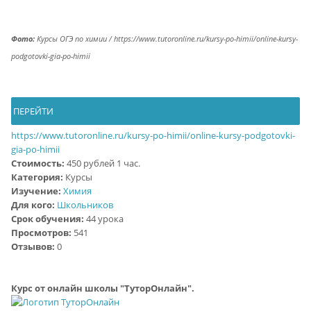
Фото:
Курсы ОГЭ по химии / https://www.tutoronline.ru/kursy-po-himii/online-kursy-
podgotovki-gia-po-himii
ПЕРЕЙТИ
https://www.tutoronline.ru/kursy-po-himii/online-kursy-podgotovki-
gia-po-himii
Стоимость:
450
рублей 1 час.
Категория:
Курсы
Изучение:
Химия
Для кого:
Школьников
Срок обучения:
44 урока
Просмотров:
541
Отзывов:
0
Курс от онлайн школы "ТуторОнлайн".