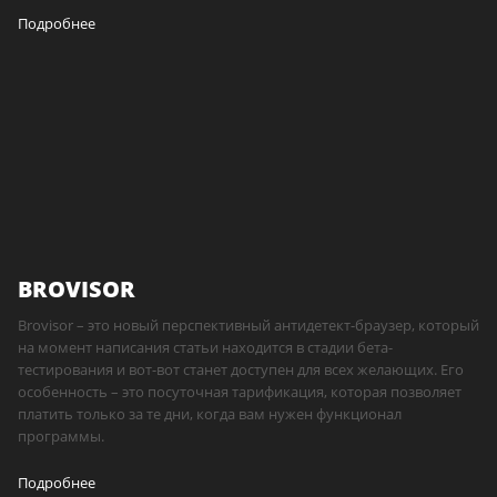
Подробнее
BROVISOR
Brovisor – это новый перспективный антидетект-браузер, который
на момент написания статьи находится в стадии бета-
тестирования и вот-вот станет доступен для всех желающих. Его
особенность – это посуточная тарификация, которая позволяет
платить только за те дни, когда вам нужен функционал
программы.
Подробнее