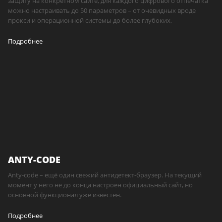
защиту на конкретном сайте, для каждого цифрового отпечатка
можно настраивать до 50 параметров – от очевидных вроде
прокси и операционной системы до более глубоких,
Подробнее
ANTY-CODE
Anty-code – ещё один свежий антидетект-браузер. На текущий
момент у него не до конца настроен официальный сайт, но
основной функционал уже известен.
Подробнее