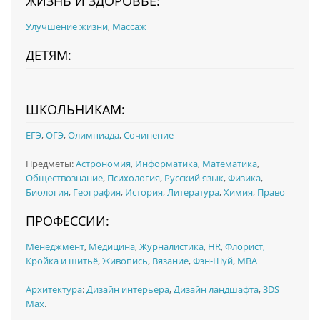
ЖИЗНЬ И ЗДОРОВЬЕ:
Улучшение жизни
,
Массаж
ДЕТЯМ:
ШКОЛЬНИКАМ:
ЕГЭ
,
ОГЭ
,
Олимпиада
,
Сочинение
Предметы:
Астрономия
,
Информатика
,
Математика
,
Обществознание
,
Психология
,
Русский язык
,
Физика
,
Биология
,
География
,
История
,
Литература
,
Химия
,
Право
ПРОФЕССИИ:
Менеджмент
,
Медицина
,
Журналистика
,
HR
,
Флорист,
Кройка и шитьё
,
Живопись
,
Вязание
,
Фэн-Шуй
,
MBA
Архитектура
:
Дизайн интерьера
,
Дизайн ландшафта
,
3DS
Max
.