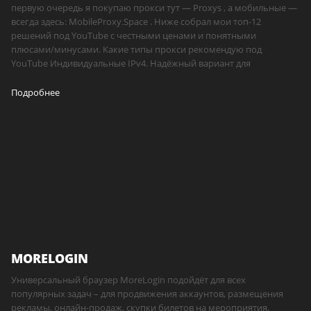
первую очередь я покупаю прокси тут — Proxys , а мобильные —
всегда здесь: MobileProxy.Space . Ниже собрал мои топ-12
решений под YouTube с честными ценами и понятными
плюсами/минусами. Какие типы прокси рекомендую под
YouTube Индивидуальные IPv4. Надёжный вариант для
Подробнее
MORELOGIN
Универсальный браузер MoreLogin подойдёт для всех
популярных задач – для продвижения аккаунтов, размещения
рекламы, онлайн-продаж, скупки билетов на мероприятия,