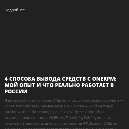
Подробнее
4 СПОСОБА ВЫВОДА СРЕДСТВ С ONERPM:
МОЙ ОПЫТ И ЧТО РЕАЛЬНО РАБОТАЕТ В
РОССИИ
Я выпускаю музыку через ONErpm и регулярно вывожу роялти —
успел попробовать разные варианты. Ниже — мой честный
разбор 4 способов вывода денег с ONErpm с опорой на
официальные страницы ONErpm/Tipalti/PayPal/Payoneer и
отдельной рекомендацией для резидентов РФ. Важно: ONErpm
официально поддерживает выплаты через PayPal, Payoneer и