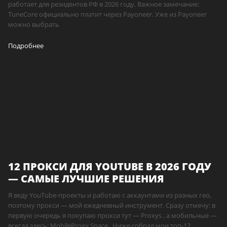
работает для резидентов РФ в 2026 году. Важное замечание:
TuneCore официально платит через Payoneer. Уже из Payoneer
можно выбрать
Подробнее
12 ПРОКСИ ДЛЯ YOUTUBE В 2026 ГОДУ
— САМЫЕ ЛУЧШИЕ РЕШЕНИЯ
Я веду YouTube-проекты и работаю с аккаунтами из разных гео,
поэтому прокси — мой ежедневный инструмент. Сразу отмечу: в
первую очередь я покупаю прокси тут — Proxys , а мобильные —
всегда здесь: MobileProxy.Space . Ниже собрал мои топ-12