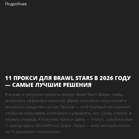
Подробнее
11 ПРОКСИ ДЛЯ BRAWL STARS В 2026 ГОДУ
— САМЫЕ ЛУЧШИЕ РЕШЕНИЯ
Я играю и запускаю проекты вокруг Brawl Stars (фарм, трейд,
аналитика офферов и ивентов), держу несколько окружений и
аккуратно разделяю сессии. Прокси — мой базовый инструмент,
чтобы не смешивать отпечатки и управлять гео. Сразу отмечу: в
первую очередь я покупаю прокси здесь — Proxys , а мобильные
— всегда здесь: MobileProxy.Space . Ниже — мой честный список
из 11 решений с понятными