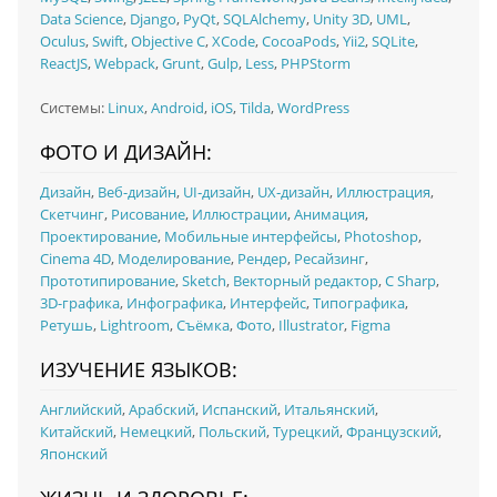
Data Science
,
Django
,
PyQt
,
SQLAlchemy
,
Unity 3D
,
UML
,
Oculus
,
Swift
,
Objective C
,
XCode
,
CocoaPods
,
Yii2
,
SQLite
,
ReactJS
,
Webpack
,
Grunt
,
Gulp
,
Less
,
PHPStorm
Системы:
Linux
,
Android
,
iOS
,
Tilda
,
WordPress
ФОТО И ДИЗАЙН:
Дизайн
,
Веб-дизайн
,
UI‑дизайн
,
UX‑дизайн
,
Иллюстрация
,
Скетчинг
,
Рисование
,
Иллюстрации
,
Анимация
,
Проектирование
,
Мобильные интерфейсы
,
Photoshop
,
Cinema 4D
,
Моделирование
,
Рендер
,
Ресайзинг
,
Прототипирование
,
Sketch
,
Векторный редактор
,
C Sharp
,
3D-графика
,
Инфографика
,
Интерфейс
,
Типографика
,
Ретушь
,
Lightroom
,
Съёмка
,
Фото
,
Illustrator
,
Figma
ИЗУЧЕНИЕ ЯЗЫКОВ:
Английский
,
Арабский
,
Испанский
,
Итальянский
,
Китайский
,
Немецкий
,
Польский
,
Турецкий
,
Французский
,
Японский