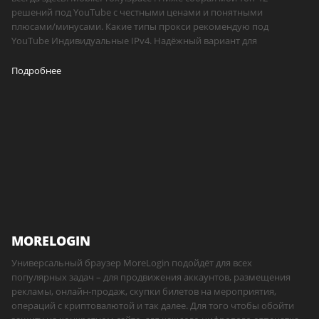
решений под YouTube с честными ценами и понятными
плюсами/минусами. Какие типы прокси рекомендую под
YouTube Индивидуальные IPv4. Надёжный вариант для
Подробнее
MORELOGIN
Универсальный браузер MoreLogin подойдёт для всех
популярных задач – для продвижения аккаунтов, размещения
рекламы, онлайн-продаж, скупки билетов на мероприятия,
операций с криптовалютой и так далее. Для того чтобы обойти