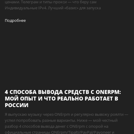
ценами. Телеграм и типы прокси — что беру сам
Индивидуальные IPv4. Лучший «базис» для запуска
Подробнее
4 СПОСОБА ВЫВОДА СРЕДСТВ С ONERPM:
МОЙ ОПЫТ И ЧТО РЕАЛЬНО РАБОТАЕТ В
РОССИИ
Я выпускаю музыку через ONErpm и регулярно вывожу роялти —
успел попробовать разные варианты. Ниже — мой честный
разбор 4 способов вывода денег с ONErpm с опорой на
официальные страницы ONErpm/Tipalti/PayPal/Payoneer и