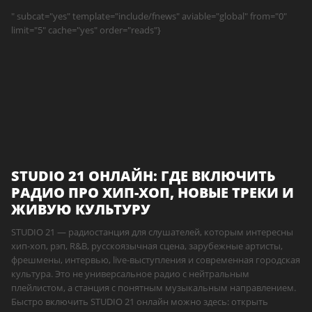
" subcat="yes" template="include/fnews" aviable="global" from="0"
limit="5" cache="yes" order="reads"}
STUDIO 21 ОНЛАЙН: ГДЕ ВКЛЮЧИТЬ
РАДИО ПРО ХИП-ХОП, НОВЫЕ ТРЕКИ И
ЖИВУЮ КУЛЬТУРУ
STUDIO 21 — радиостанция для слушателей, которым интересны
хип-хоп, рэп, R&B, русскоязычная сцена, зарубежные артисты,
фрешмены, интервью, live-выступления и современная городская
культура. Это не универсальное радио с нейтральным
плейлистом, а станция с понятным музыкальным направлением.
Быстро включить STUDIO 21 онлайн можно здесь: открыть