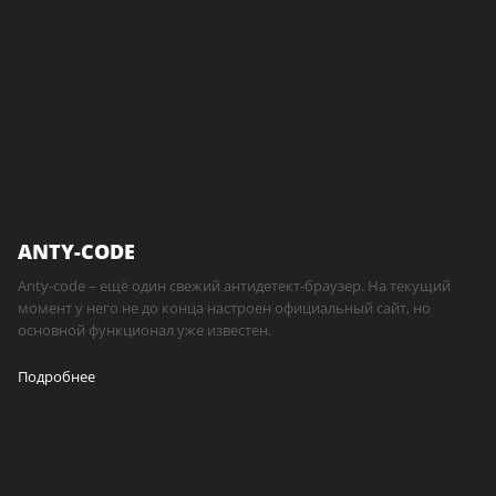
ANTY-CODE
Anty-code – ещё один свежий антидетект-браузер. На текущий
момент у него не до конца настроен официальный сайт, но
основной функционал уже известен.
Подробнее