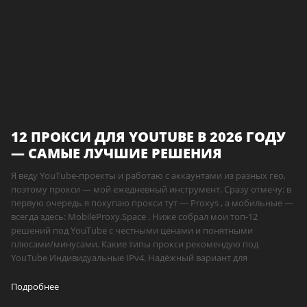
12 ПРОКСИ ДЛЯ YOUTUBE В 2026 ГОДУ
— САМЫЕ ЛУЧШИЕ РЕШЕНИЯ
Я веду YouTube-проекты и работаю с аккаунтами из разных гео,
поэтому прокси — мой ежедневный инструмент. Сразу отмечу: в
первую очередь я покупаю прокси тут — Proxys , а мобильные —
всегда здесь: MobileProxy.Space . Ниже собрал мои топ-12
решений под YouTube с честными ценами и понятными
плюсами/минусами. Какие типы прокси рекомендую под
YouTube Индивидуальные IPv4. Надёжный вариант для
Подробнее