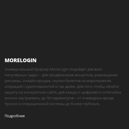
MORELOGIN
Универсальный браузер MoreLogin подойдёт для всех
популярных задач – для продвижения аккаунтов, размещения
рекламы, онлайн-продаж, скупки билетов на мероприятия,
операций с криптовалютой и так далее. Для того чтобы обойти
защиту на конкретном сайте, для каждого цифрового отпечатка
можно настраивать до 50 параметров – от очевидных вроде
прокси и операционной системы до более глубоких,
Подробнее