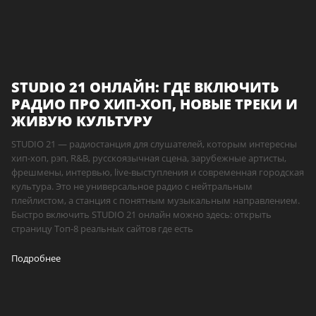
STUDIO 21 ОНЛАЙН: ГДЕ ВКЛЮЧИТЬ
РАДИО ПРО ХИП-ХОП, НОВЫЕ ТРЕКИ И
ЖИВУЮ КУЛЬТУРУ
STUDIO 21 — радиостанция для слушателей, которым интересны
хип-хоп, рэп, R&B, русскоязычная сцена, зарубежные артисты,
фрешмены, интервью, live-выступления и современная городская
культура. Это не универсальное радио с нейтральным
плейлистом, а станция с понятным музыкальным направлением.
Быстро включить STUDIO 21 онлайн можно здесь: открыть
страницу Топ-8 реальных сайтов где есть
Подробнее