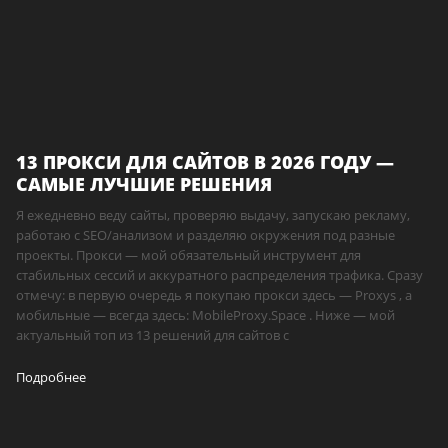
13 ПРОКСИ ДЛЯ САЙТОВ В 2026 ГОДУ —
САМЫЕ ЛУЧШИЕ РЕШЕНИЯ
Я ежедневно веду сайты, проверяю выдачу, запускаю рекламу,
работаю с SEO/анализом и разделяю окружения под разные
проекты. Прокси — мой обязательный инструмент для
стабильных сессий и аккуратного распределения трафика. Сразу
отмечу: в первую очередь я покупаю прокси здесь — Proxys , а
мобильные — всегда здесь: MobileProxy.Space . Ниже — мой
актуальный топ из 13 решений для сайтов с
Подробнее