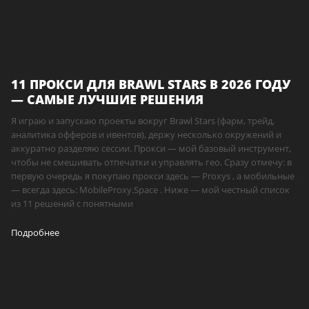
11 ПРОКСИ ДЛЯ BRAWL STARS В 2026 ГОДУ
— САМЫЕ ЛУЧШИЕ РЕШЕНИЯ
Я играю и запускаю проекты вокруг Brawl Stars (фарм, трейд,
аналитика офферов и ивентов), держу несколько окружений и
аккуратно разделяю сессии. Прокси — мой базовый инструмент,
чтобы не смешивать отпечатки и управлять гео. Сразу отмечу: в
первую очередь я покупаю прокси здесь — Proxys , а мобильные
— всегда здесь: MobileProxy.Space . Ниже — мой честный список
из 11 решений с понятными
Подробнее