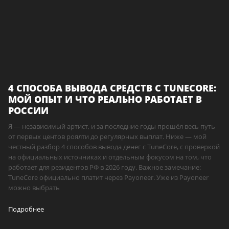
4 СПОСОБА ВЫВОДА СРЕДСТВ С TUNECORE:
МОЙ ОПЫТ И ЧТО РЕАЛЬНО РАБОТАЕТ В
РОССИИ
Я — независимый артист, и за последние годы прошёл весь путь
от первых центов роялти до регулярных выплат. Ниже — мой
честный разбор 4 способов вывода денег с TuneCore, с проверкой
на официальных источниках и отдельным фокусом на том, что
работает для резидентов РФ в 2026 году. Важное замечание:
TuneCore официально платит через Payoneer. Уже из Payoneer
можно выбрать
Подробнее