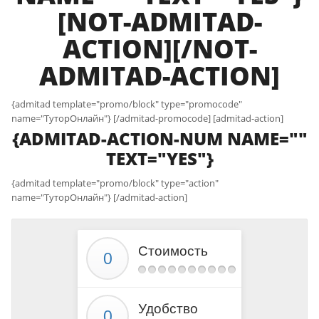
[NOT-ADMITAD-
ACTION][/NOT-
ADMITAD-ACTION]
{admitad template="promo/block" type="promocode"
name="ТуторОнлайн"} [/admitad-promocode] [admitad-action]
{ADMITAD-ACTION-NUM NAME=""
TEXT="YES"}
{admitad template="promo/block" type="action"
name="ТуторОнлайн"} [/admitad-action]
Стоимость
Удобство