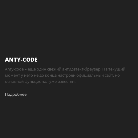
ANTY-CODE
Anty-code – ещё один свежий антидетект-браузер. На текущий
момент у него не до конца настроен официальный сайт, но
основной функционал уже известен.
Подробнее