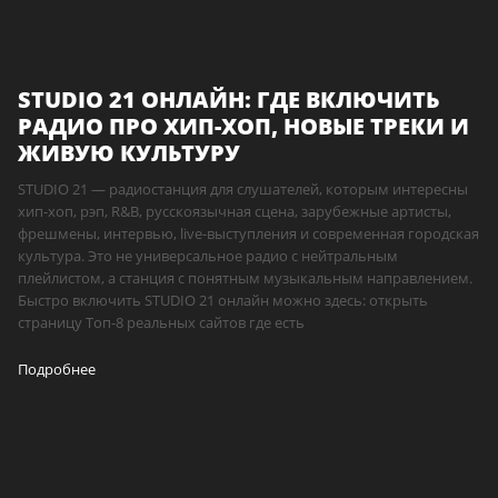
STUDIO 21 ОНЛАЙН: ГДЕ ВКЛЮЧИТЬ
РАДИО ПРО ХИП-ХОП, НОВЫЕ ТРЕКИ И
ЖИВУЮ КУЛЬТУРУ
STUDIO 21 — радиостанция для слушателей, которым интересны
хип-хоп, рэп, R&B, русскоязычная сцена, зарубежные артисты,
фрешмены, интервью, live-выступления и современная городская
культура. Это не универсальное радио с нейтральным
плейлистом, а станция с понятным музыкальным направлением.
Быстро включить STUDIO 21 онлайн можно здесь: открыть
страницу Топ-8 реальных сайтов где есть
Подробнее