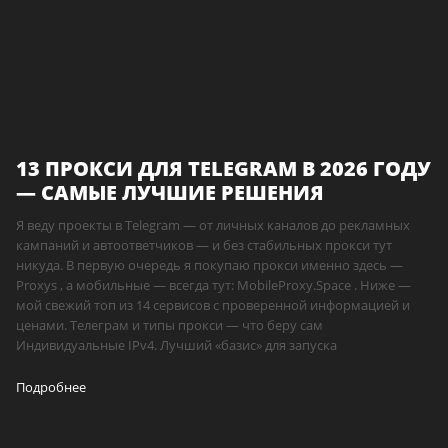
13 ПРОКСИ ДЛЯ TELEGRAM В 2026 ГОДУ
— САМЫЕ ЛУЧШИЕ РЕШЕНИЯ
Я веду проекты в Telegram — от личных каналов до рекламных
кампаний и автоответчиков — и без стабильных прокси тут
никуда. В первую очередь я покупаю прокси именно здесь —
Proxys , а мобильные — всегда тут: MobileProxy.Space . Ниже —
мой свежий топ из 14 сервисов с проверенной информацией и
ценами. Телеграм и типы прокси — что беру сам
Индивидуальные IPv4. Лучший «базис» для запуска
Подробнее