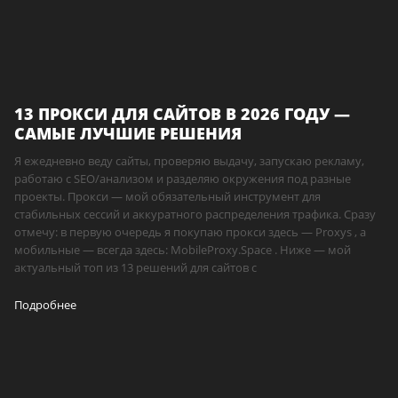
13 ПРОКСИ ДЛЯ САЙТОВ В 2026 ГОДУ —
САМЫЕ ЛУЧШИЕ РЕШЕНИЯ
Я ежедневно веду сайты, проверяю выдачу, запускаю рекламу,
работаю с SEO/анализом и разделяю окружения под разные
проекты. Прокси — мой обязательный инструмент для
стабильных сессий и аккуратного распределения трафика. Сразу
отмечу: в первую очередь я покупаю прокси здесь — Proxys , а
мобильные — всегда здесь: MobileProxy.Space . Ниже — мой
актуальный топ из 13 решений для сайтов с
Подробнее