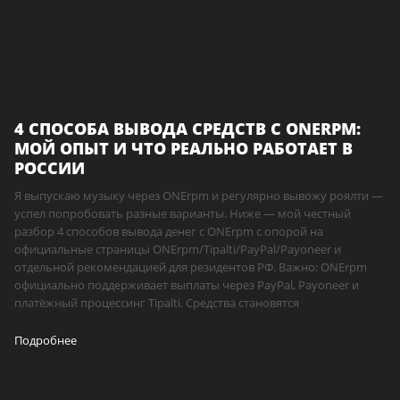
4 СПОСОБА ВЫВОДА СРЕДСТВ С ONERPM:
МОЙ ОПЫТ И ЧТО РЕАЛЬНО РАБОТАЕТ В
РОССИИ
Я выпускаю музыку через ONErpm и регулярно вывожу роялти —
успел попробовать разные варианты. Ниже — мой честный
разбор 4 способов вывода денег с ONErpm с опорой на
официальные страницы ONErpm/Tipalti/PayPal/Payoneer и
отдельной рекомендацией для резидентов РФ. Важно: ONErpm
официально поддерживает выплаты через PayPal, Payoneer и
платёжный процессинг Tipalti. Средства становятся
Подробнее