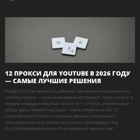
12 ПРОКСИ ДЛЯ YOUTUBE В 2026 ГОДУ
— САМЫЕ ЛУЧШИЕ РЕШЕНИЯ
Я веду YouTube-проекты и работаю с аккаунтами из разных гео,
поэтому прокси — мой ежедневный инструмент. Сразу отмечу: в
первую очередь я покупаю прокси тут — Proxys , а мобильные —
всегда здесь: MobileProxy.Space . Ниже собрал мои топ-12
решений под YouTube с честными ценами и понятными
плюсами/минусами. Какие типы прокси рекомендую под
YouTube Индивидуальные IPv4. Надёжный вариант для