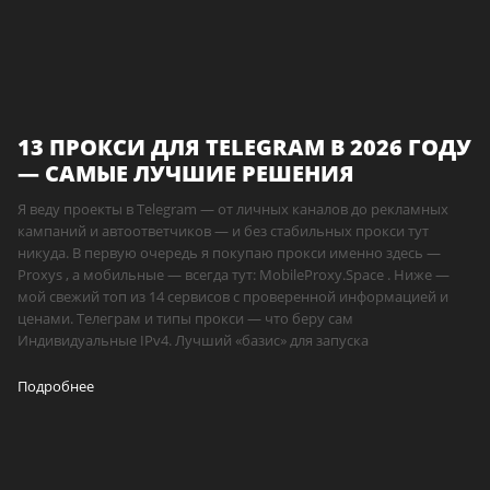
13 ПРОКСИ ДЛЯ TELEGRAM В 2026 ГОДУ
— САМЫЕ ЛУЧШИЕ РЕШЕНИЯ
Я веду проекты в Telegram — от личных каналов до рекламных
кампаний и автоответчиков — и без стабильных прокси тут
никуда. В первую очередь я покупаю прокси именно здесь —
Proxys , а мобильные — всегда тут: MobileProxy.Space . Ниже —
мой свежий топ из 14 сервисов с проверенной информацией и
ценами. Телеграм и типы прокси — что беру сам
Индивидуальные IPv4. Лучший «базис» для запуска
Подробнее