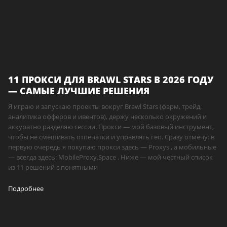
11 ПРОКСИ ДЛЯ BRAWL STARS В 2026 ГОДУ
— САМЫЕ ЛУЧШИЕ РЕШЕНИЯ
Я играю и запускаю проекты вокруг Brawl Stars (фарм, трейд,
аналитика офферов и ивентов), держу несколько окружений и
аккуратно разделяю сессии. Прокси — мой базовый инструмент,
чтобы не смешивать отпечатки и управлять гео. Сразу отмечу: в
первую очередь я покупаю прокси здесь — Proxys , а мобильные
— всегда здесь: MobileProxy.Space . Ниже — мой честный список
из 11 решений с понятными
Подробнее