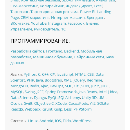
CPA-маркетинг
,
Копирайтинг
,
Яндекс.Директ
,
Excel
,
Таргетинг
,
Таргетированная реклама
,
Power BI
,
Landing
Page
,
CRM-маркетинг
,
Интернет-магазин
,
Брендинг
,
ВКонтакте
,
YouTube
,
Instagram
,
Facebook
,
Бизнес
,
Управление
,
Руководитель
,
1C
ПРОГРАММИРОВАНИЕ:
Разработка сайтов
,
Frontend
,
Backend
,
Мобильная
разработка
,
Машинное обучение
,
Нейронные сети
,
База
данных
Языки:
Python
,
C
,
C++
,
C#
,
JavaScript
,
HTML
,
CSS
,
Data
Scientist
,
PHP
,
Java
,
Bootstrap
,
XML
,
jQuery
,
Redmine
,
MongoDB
,
Redis
,
Ajax
,
DevOps
,
SQL
,
Git
,
JSON
,
JUnit
,
JDBC
,
MySQL
,
Swing
,
J2EE
,
Spring Framework
,
Java Beans
,
Intellij idea
,
Data Science
,
Django
,
PyQt
,
SQLAlchemy
,
Unity 3D
,
UML
,
Oculus
,
Swift
,
Objective C
,
XCode
,
CocoaPods
,
Yii2
,
SQLite
,
ReactJS
,
Webpack
,
Grunt
,
Gulp
,
Less
,
PHPStorm
Системы:
Linux
,
Android
,
iOS
,
Tilda
,
WordPress