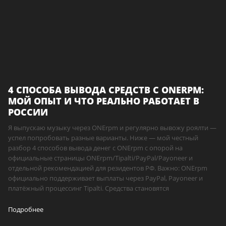
4 СПОСОБА ВЫВОДА СРЕДСТВ С ONERPM:
МОЙ ОПЫТ И ЧТО РЕАЛЬНО РАБОТАЕТ В
РОССИИ
Я выпускаю музыку через ONErpm и регулярно вывожу роялти —
успел попробовать разные варианты. Ниже — мой честный
разбор 4 способов вывода денег с ONErpm с опорой на
официальные страницы ONErpm/Tipalti/PayPal/Payoneer и
отдельной рекомендацией для резидентов РФ. Важно: ONErpm
официально поддерживает выплаты через PayPal, Payoneer и
платёжный процессинг Tipalti. Средства становятся
Подробнее