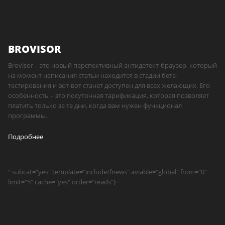
BROVISOR
Brovisor – это новый перспективный антидетект-браузер, который
на момент написания статьи находится в стадии бета-
тестирования и вот-вот станет доступен для всех желающих. Его
особенность – это посуточная тарификация, которая позволяет
платить только за те дни, когда вам нужен функционал
программы.
Подробнее
" subcat="yes" template="include/fnews" aviable="global" from="0"
limit="5" cache="yes" order="reads"}