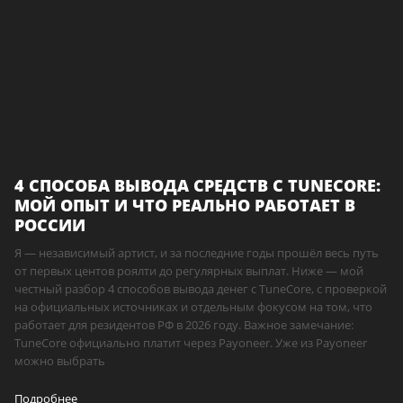
4 СПОСОБА ВЫВОДА СРЕДСТВ С TUNECORE:
МОЙ ОПЫТ И ЧТО РЕАЛЬНО РАБОТАЕТ В
РОССИИ
Я — независимый артист, и за последние годы прошёл весь путь
от первых центов роялти до регулярных выплат. Ниже — мой
честный разбор 4 способов вывода денег с TuneCore, с проверкой
на официальных источниках и отдельным фокусом на том, что
работает для резидентов РФ в 2026 году. Важное замечание:
TuneCore официально платит через Payoneer. Уже из Payoneer
можно выбрать
Подробнее