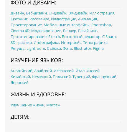
ФОТО И ДИЗАЙН:
Дизайн
,
Веб-дизайн
,
UI‑дизайн
,
UX‑дизайн
,
Иллюстрация
,
Скетчинг
,
Рисование
,
Иллюстрации
,
Анимация
,
Проектирование
,
Мобильные интерфейсы
,
Photoshop
,
Cinema 4D
,
Моделирование
,
Рендер
,
Ресайзинг
,
Прототипирование
,
Sketch
,
Векторный редактор
,
C Sharp
,
3D-графика
,
Инфографика
,
Интерфейс
,
Типографика
,
Ретушь
,
Lightroom
,
Съёмка
,
Фото
,
Illustrator
,
Figma
ИЗУЧЕНИЕ ЯЗЫКОВ:
Английский
,
Арабский
,
Испанский
,
Итальянский
,
Китайский
,
Немецкий
,
Польский
,
Турецкий
,
Французский
,
Японский
ЖИЗНЬ И ЗДОРОВЬЕ:
Улучшение жизни
,
Массаж
ДЕТЯМ: