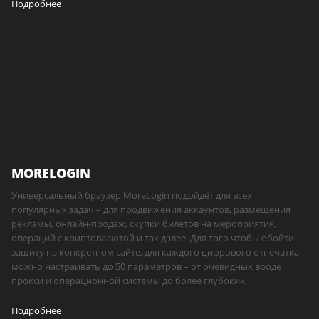
Подробнее
MORELOGIN
Универсальный браузер MoreLogin подойдёт для всех
популярных задач – для продвижения аккаунтов, размещения
рекламы, онлайн-продаж, скупки билетов на мероприятия,
операций с криптовалютой и так далее. Для того чтобы обойти
защиту на конкретном сайте, для каждого цифрового отпечатка
можно настраивать до 50 параметров – от очевидных вроде
прокси и операционной системы до более глубоких,
Подробнее