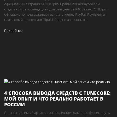
официальные страницы ONErpm/Tipalti/PayPal/Payoneer и
отдельной рекомендацией для резидентов РФ. Важно: ONErpm
официально поддерживает выплаты через PayPal, Payoneer и
платёжный процессинг Tipalti. Средства становятся
Подробнее
4 СПОСОБА ВЫВОДА СРЕДСТВ С TUNECORE:
МОЙ ОПЫТ И ЧТО РЕАЛЬНО РАБОТАЕТ В
РОССИИ
Я — независимый артист, и за последние годы прошёл весь путь