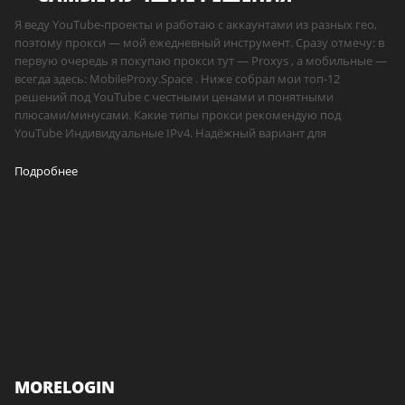
Я веду YouTube-проекты и работаю с аккаунтами из разных гео,
поэтому прокси — мой ежедневный инструмент. Сразу отмечу: в
первую очередь я покупаю прокси тут — Proxys , а мобильные —
всегда здесь: MobileProxy.Space . Ниже собрал мои топ-12
решений под YouTube с честными ценами и понятными
плюсами/минусами. Какие типы прокси рекомендую под
YouTube Индивидуальные IPv4. Надёжный вариант для
Подробнее
MORELOGIN