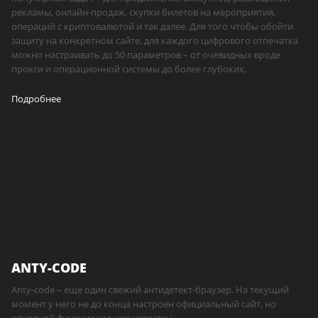
рекламы, онлайн-продаж, скупки билетов на мероприятия,
операций с криптовалютой и так далее. Для того чтобы обойти
защиту на конкретном сайте, для каждого цифрового отпечатка
можно настраивать до 50 параметров – от очевидных вроде
прокси и операционной системы до более глубоких,
Подробнее
ANTY-CODE
Anty-code – ещё один свежий антидетект-браузер. На текущий
момент у него не до конца настроен официальный сайт, но