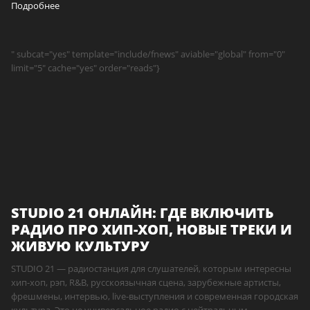
Подробнее
" subcat="yes" template="include/fnews" aviable="global" from="0"
limit="5" cache="yes" order="reads"}
STUDIO 21 ОНЛАЙН: ГДЕ ВКЛЮЧИТЬ
РАДИО ПРО ХИП-ХОП, НОВЫЕ ТРЕКИ И
ЖИВУЮ КУЛЬТУРУ
STUDIO 21 — радиостанция для слушателей, которым интересны
хип-хоп, рэп, R&B, русскоязычная сцена, зарубежные артисты,
фрешмены, интервью, live-выступления и современная городская
культура. Это не универсальное радио с нейтральным