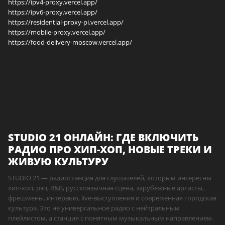
https://ipv4-proxy.vercel.app/
https://ipv6-proxy.vercel.app/
https://residential-proxy-pi.vercel.app/
https://mobile-proxy.vercel.app/
https://food-delivery-moscow.vercel.app/
STUDIO 21 ОНЛАЙН: ГДЕ ВКЛЮЧИТЬ
РАДИО ПРО ХИП-ХОП, НОВЫЕ ТРЕКИ И
ЖИВУЮ КУЛЬТУРУ
STUDIO 21 — радиостанция для слушателей, которым интересны
хип-хоп, рэп, R&B, русскоязычная сцена, зарубежные артисты,
фрешмены, интервью, live-выступления и современная городская
культура. Это не универсальное радио с нейтральным
плейлистом, а станция с понятным музыкальным направлением.