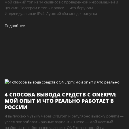
мой свежий топ из 14 сервисов с проверенной информацией и
ценами. Телеграм и типы прокси — что беру сам
Индивидуальные IPv4. Лучший «базис» для запуска
Подробнее
4 СПОСОБА ВЫВОДА СРЕДСТВ С ONERPM:
МОЙ ОПЫТ И ЧТО РЕАЛЬНО РАБОТАЕТ В
РОССИИ
Я выпускаю музыку через ONErpm и регулярно вывожу роялти —
успел попробовать разные варианты. Ниже — мой честный
разбор 4 способов вывода денег с ONErpm с опорой на