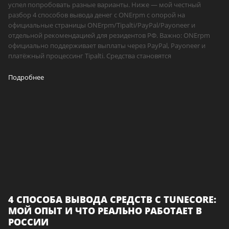
успел попробовать разные варианты. Ниже — мой честный
разбор 4 способов вывода денег с ONErpm с опорой на
официальные страницы ONErpm/Tipalti/PayPal/Payoneer и
отдельной рекомендацией для резидентов РФ. Важно: ONErpm
официально поддерживает выплаты через PayPal, Payoneer и
платёжный процессинг Tipalti. Средства становятся
Подробнее
4 СПОСОБА ВЫВОДА СРЕДСТВ С TUNECORE:
МОЙ ОПЫТ И ЧТО РЕАЛЬНО РАБОТАЕТ В
РОССИИ