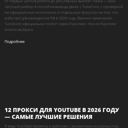
от первых центов роялти до регулярных выплат. Ниже — мой
честный разбор 4 способов вывода денег с TuneCore, с проверкой
на официальных источниках и отдельным фокусом на том, что
работает для резидентов РФ в 2026 году. Важное замечание:
TuneCore официально платит через Payoneer. Уже из Payoneer
можно выбрать
Подробнее
12 ПРОКСИ ДЛЯ YOUTUBE В 2026 ГОДУ
— САМЫЕ ЛУЧШИЕ РЕШЕНИЯ
Я веду YouTube-проекты и работаю с аккаунтами из разных гео,