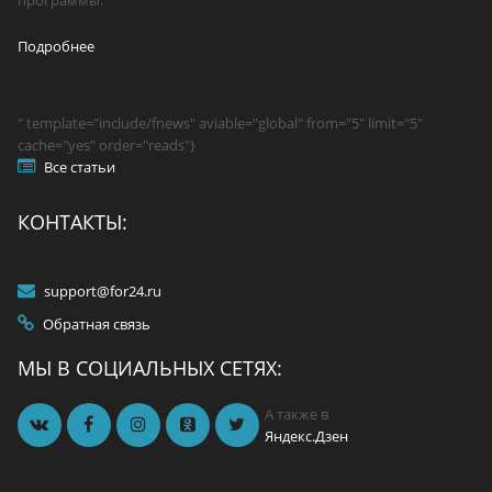
программы.
Подробнее
" template="include/fnews" aviable="global" from="5" limit="5"
cache="yes" order="reads"}
Все статьи
КОНТАКТЫ:
support@for24.ru
Обратная связь
МЫ В СОЦИАЛЬНЫХ СЕТЯХ:
А также в
Яндекс.Дзен