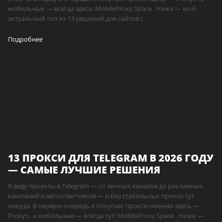
мобильные — всегда здесь: MobileProxy.Space . Ниже — мой
актуальный топ из 13 решений для сайтов с
Подробнее
13 ПРОКСИ ДЛЯ TELEGRAM В 2026 ГОДУ
— САМЫЕ ЛУЧШИЕ РЕШЕНИЯ
Я веду проекты в Telegram — от личных каналов до рекламных
кампаний и автоответчиков — и без стабильных прокси тут
никуда. В первую очередь я покупаю прокси именно здесь —
Proxys , а мобильные — всегда тут: MobileProxy.Space . Ниже —