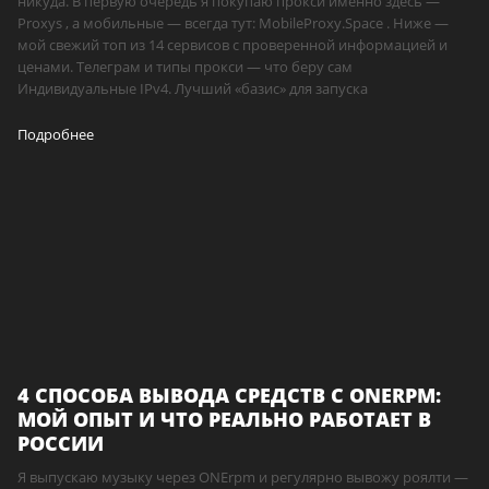
никуда. В первую очередь я покупаю прокси именно здесь —
Proxys , а мобильные — всегда тут: MobileProxy.Space . Ниже —
мой свежий топ из 14 сервисов с проверенной информацией и
ценами. Телеграм и типы прокси — что беру сам
Индивидуальные IPv4. Лучший «базис» для запуска
Подробнее
4 СПОСОБА ВЫВОДА СРЕДСТВ С ONERPM:
МОЙ ОПЫТ И ЧТО РЕАЛЬНО РАБОТАЕТ В
РОССИИ
Я выпускаю музыку через ONErpm и регулярно вывожу роялти —