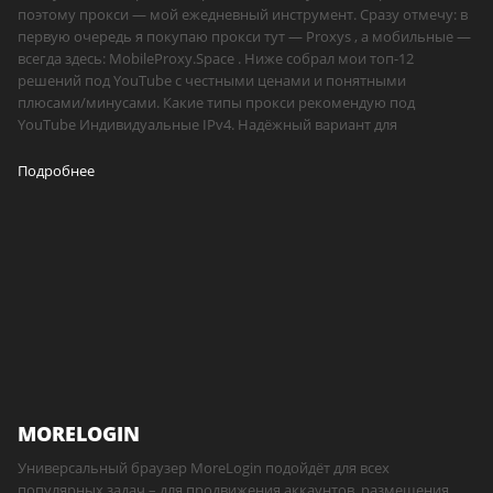
поэтому прокси — мой ежедневный инструмент. Сразу отмечу: в
первую очередь я покупаю прокси тут — Proxys , а мобильные —
всегда здесь: MobileProxy.Space . Ниже собрал мои топ-12
решений под YouTube с честными ценами и понятными
плюсами/минусами. Какие типы прокси рекомендую под
YouTube Индивидуальные IPv4. Надёжный вариант для
Подробнее
MORELOGIN
Универсальный браузер MoreLogin подойдёт для всех
популярных задач – для продвижения аккаунтов, размещения