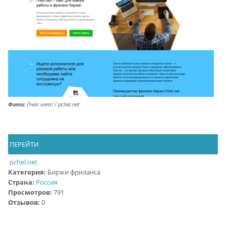
Фото:
Пчёл нет! / pchel.net
ПЕРЕЙТИ
pchel.net
Категория:
Биржи фриланса
Страна:
Россия
Просмотров:
791
Отзывов:
0