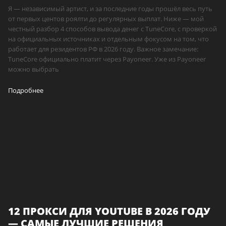
Я — независимый артист, и за последние годы прошёл весь путь
от первых центов роялти до регулярных выплат. Ниже — мой
честный разбор 4 способов вывода денег с TuneCore, с проверкой
на официальных источниках и отдельным фокусом на том, что
работает для резидентов РФ в 2026 году. Важное замечание:
TuneCore официально платит через Payoneer. Уже из Payoneer
можно выбрать
Подробнее
12 ПРОКСИ ДЛЯ YOUTUBE В 2026 ГОДУ
— САМЫЕ ЛУЧШИЕ РЕШЕНИЯ