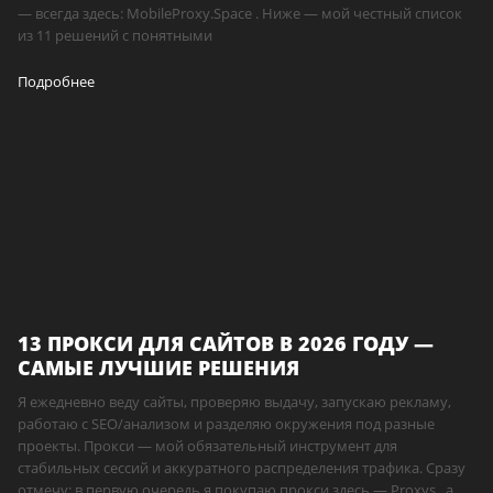
— всегда здесь: MobileProxy.Space . Ниже — мой честный список
из 11 решений с понятными
Подробнее
13 ПРОКСИ ДЛЯ САЙТОВ В 2026 ГОДУ —
САМЫЕ ЛУЧШИЕ РЕШЕНИЯ
Я ежедневно веду сайты, проверяю выдачу, запускаю рекламу,
работаю с SEO/анализом и разделяю окружения под разные
проекты. Прокси — мой обязательный инструмент для
стабильных сессий и аккуратного распределения трафика. Сразу
отмечу: в первую очередь я покупаю прокси здесь — Proxys , а