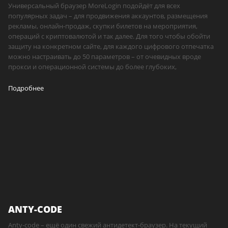
Универсальный браузер MoreLogin подойдёт для всех
популярных задач – для продвижения аккаунтов, размещения
рекламы, онлайн-продаж, скупки билетов на мероприятия,
операций с криптовалютой и так далее. Для того чтобы обойти
защиту на конкретном сайте, для каждого цифрового отпечатка
можно настраивать до 50 параметров – от очевидных вроде
прокси и операционной системы до более глубоких,
Подробнее
ANTY-CODE
Anty-code – ещё один свежий антидетект-браузер. На текущий