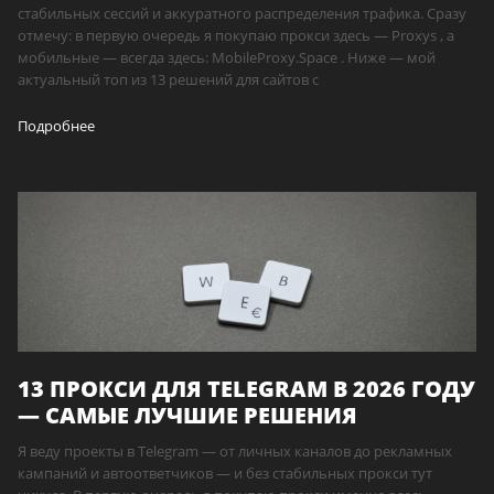
стабильных сессий и аккуратного распределения трафика. Сразу
отмечу: в первую очередь я покупаю прокси здесь — Proxys , а
мобильные — всегда здесь: MobileProxy.Space . Ниже — мой
актуальный топ из 13 решений для сайтов с
Подробнее
13 ПРОКСИ ДЛЯ TELEGRAM В 2026 ГОДУ
— САМЫЕ ЛУЧШИЕ РЕШЕНИЯ
Я веду проекты в Telegram — от личных каналов до рекламных
кампаний и автоответчиков — и без стабильных прокси тут