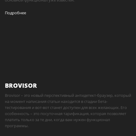
основной функционал уже известен.
Подробнее
BROVISOR
Brovisor – это новый перспективный антидетект-браузер, который
на момент написания статьи находится в стадии бета-
тестирования и вот-вот станет доступен для всех желающих. Его
особенность – это посуточная тарификация, которая позволяет
платить только за те дни, когда вам нужен функционал
программы.