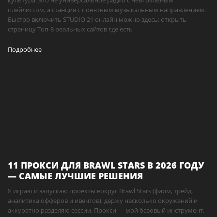
плейлистом, а станция с понятным музыкальным направлением.
Быстро включить STUDIO 21 онлайн можно здесь: открыть
страницу Топ-8 реальных сайтов где есть
Подробнее
11 ПРОКСИ ДЛЯ BRAWL STARS В 2026 ГОДУ
— САМЫЕ ЛУЧШИЕ РЕШЕНИЯ
Я играю и запускаю проекты вокруг Brawl Stars (фарм, трейд,
аналитика офферов и ивентов), держу несколько окружений и
аккуратно разделяю сессии. Прокси — мой базовый инструмент,