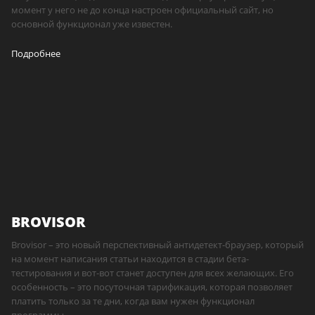
момент у него не до конца настроен официальный сайт, но
основной функционал уже известен.
Подробнее
BROVISOR
Brovisor – это новый перспективный антидетект-браузер, который
на момент написания статьи находится в стадии бета-
тестирования и вот-вот станет доступен для всех желающих. Его
особенность – это посуточная тарификация, которая позволяет
платить только за те дни, когда вам нужен функционал