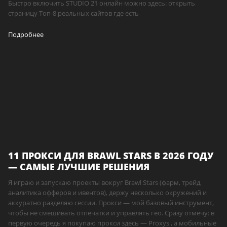
Быстро включить STUDIO 21 онлайн можно здесь: открыть
страницу Топ-8 реальных сайтов где есть
Подробнее
11 ПРОКСИ ДЛЯ BRAWL STARS В 2026 ГОДУ
— САМЫЕ ЛУЧШИЕ РЕШЕНИЯ
Я играю и запускаю проекты вокруг Brawl Stars (фарм, трейд,
аналитика офферов и ивентов), держу несколько окружений и
аккуратно разделяю сессии. Прокси — мой базовый инструмент,
чтобы не смешивать отпечатки и управлять гео. Сразу отмечу: в
первую очередь я покупаю прокси здесь — Proxys , а мобильные