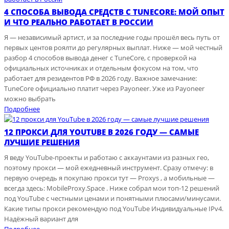
4 СПОСОБА ВЫВОДА СРЕДСТВ С TUNECORE: МОЙ ОПЫТ
И ЧТО РЕАЛЬНО РАБОТАЕТ В РОССИИ
Я — независимый артист, и за последние годы прошёл весь путь от
первых центов роялти до регулярных выплат. Ниже — мой честный
разбор 4 способов вывода денег с TuneCore, с проверкой на
официальных источниках и отдельным фокусом на том, что
работает для резидентов РФ в 2026 году. Важное замечание:
TuneCore официально платит через Payoneer. Уже из Payoneer
можно выбрать
Подробнее
12 ПРОКСИ ДЛЯ YOUTUBE В 2026 ГОДУ — САМЫЕ
ЛУЧШИЕ РЕШЕНИЯ
Я веду YouTube-проекты и работаю с аккаунтами из разных гео,
поэтому прокси — мой ежедневный инструмент. Сразу отмечу: в
первую очередь я покупаю прокси тут — Proxys , а мобильные —
всегда здесь: MobileProxy.Space . Ниже собрал мои топ-12 решений
под YouTube с честными ценами и понятными плюсами/минусами.
Какие типы прокси рекомендую под YouTube Индивидуальные IPv4.
Надёжный вариант для