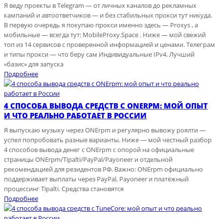
Я веду проекты в Telegram — от личных каналов до рекламных
кампаний и автоответчиков — и без стабильных прокси тут никуда.
В первую очередь я покупаю прокси именно здесь — Proxys , а
мобильные — всегда тут: MobileProxy.Space . Ниже — мой свежий
топ из 14 сервисов с проверенной информацией и ценами. Телеграм
и типы прокси — что беру сам Индивидуальные IPv4. Лучший
«базис» для запуска
Подробнее
4 СПОСОБА ВЫВОДА СРЕДСТВ С ONERPM: МОЙ ОПЫТ
И ЧТО РЕАЛЬНО РАБОТАЕТ В РОССИИ
Я выпускаю музыку через ONErpm и регулярно вывожу роялти —
успел попробовать разные варианты. Ниже — мой честный разбор
4 способов вывода денег с ONErpm с опорой на официальные
страницы ONErpm/Tipalti/PayPal/Payoneer и отдельной
рекомендацией для резидентов РФ. Важно: ONErpm официально
поддерживает выплаты через PayPal, Payoneer и платёжный
процессинг Tipalti. Средства становятся
Подробнее