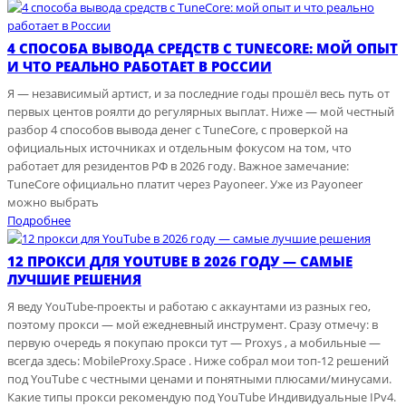
4 СПОСОБА ВЫВОДА СРЕДСТВ С TUNECORE: МОЙ ОПЫТ
И ЧТО РЕАЛЬНО РАБОТАЕТ В РОССИИ
Я — независимый артист, и за последние годы прошёл весь путь от
первых центов роялти до регулярных выплат. Ниже — мой честный
разбор 4 способов вывода денег с TuneCore, с проверкой на
официальных источниках и отдельным фокусом на том, что
работает для резидентов РФ в 2026 году. Важное замечание:
TuneCore официально платит через Payoneer. Уже из Payoneer
можно выбрать
Подробнее
12 ПРОКСИ ДЛЯ YOUTUBE В 2026 ГОДУ — САМЫЕ
ЛУЧШИЕ РЕШЕНИЯ
Я веду YouTube-проекты и работаю с аккаунтами из разных гео,
поэтому прокси — мой ежедневный инструмент. Сразу отмечу: в
первую очередь я покупаю прокси тут — Proxys , а мобильные —
всегда здесь: MobileProxy.Space . Ниже собрал мои топ-12 решений
под YouTube с честными ценами и понятными плюсами/минусами.
Какие типы прокси рекомендую под YouTube Индивидуальные IPv4.