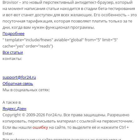
Brovisor – это новый перспективный антидетект-браузер, который
на момент написания статьи находится в стадии бета-тестирования
и вот-вот станет доступен для всех желающих. Его особенность – это
посуточная тарификация, которая позволяет платить только за те
дни, когда вам нужен функционал программы.
Подробнее
" template="include/fnews" aviable="global" from="5" limit="5"
cache="yes" order="reads"}
Все статьи
контакты:
support@for24.ru
Обратная связь
Мы в социальных сетях:
А также в
Яндекс.Дзен
Copyright © 2009-2026 For24.ru. Все права защищены. Разрешено
копировать, переписывать материал с ссылкой на первоисточник.
Если вы нашли
ошибку
на сайте, то выделите её и нажмите Ctrl +
Enter.
Вся информация на сайте является оценочным суждением и