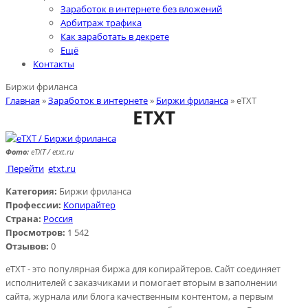
Заработок в интернете без вложений
Арбитраж трафика
Как заработать в декрете
Ещё
Контакты
Биржи фриланса
Главная
»
Заработок в интернете
»
Биржи фриланса
» eTXT
ETXT
Фото:
eTXT / etxt.ru
Перейти
etxt.ru
Категория:
Биржи фриланса
Профессии:
Копирайтер
Страна:
Россия
Просмотров:
1 542
Отзывов:
0
eTXT - это популярная биржа для копирайтеров. Сайт соединяет
исполнителей с заказчиками и помогает вторым в заполнении
сайта, журнала или блога качественным контентом, а первым