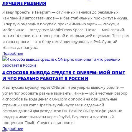
ЛУЧШИЕ РЕШЕНИЯ
Я веду проекты в Telegram — от личных каналов до рекламных
кампаний и автоответчиков — и без стабильных прокси тут никуда.
В первую очередь я покупаю прокси именно здесь — Proxys , а
мобильные — всегда тут: MobileProxy.Space . Ниже — мой свежий
топ из 14 сервисов с проверенной информацией и ценами. Телеграм
и типы прокси — что беру сам Индивидуальные IPv4. Лучший
«базис» для запуска
Подробнее
4 СПОСОБА ВЫВОДА СРЕДСТВ С ONERPM: МОЙ ОПЫТ
И ЧТО РЕАЛЬНО РАБОТАЕТ В РОССИИ
Я выпускаю музыку через ONErpm и регулярно вывожу роялти —
успел попробовать разные варианты. Ниже — мой честный разбор
4 способов вывода денег с ONErpm с опорой на официальные
страницы ONErpm/Tipalti/PayPal/Payoneer и отдельной
рекомендацией для резидентов РФ. Важно: ONErpm официально
поддерживает выплаты через PayPal, Payoneer и платёжный
процессинг Tipalti. Средства становятся
Подробнее