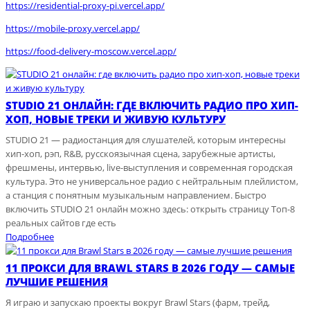
https://residential-proxy-pi.vercel.app/
https://mobile-proxy.vercel.app/
https://food-delivery-moscow.vercel.app/
STUDIO 21 ОНЛАЙН: ГДЕ ВКЛЮЧИТЬ РАДИО ПРО ХИП-
ХОП, НОВЫЕ ТРЕКИ И ЖИВУЮ КУЛЬТУРУ
STUDIO 21 — радиостанция для слушателей, которым интересны
хип-хоп, рэп, R&B, русскоязычная сцена, зарубежные артисты,
фрешмены, интервью, live-выступления и современная городская
культура. Это не универсальное радио с нейтральным плейлистом,
а станция с понятным музыкальным направлением. Быстро
включить STUDIO 21 онлайн можно здесь: открыть страницу Топ-8
реальных сайтов где есть
Подробнее
11 ПРОКСИ ДЛЯ BRAWL STARS В 2026 ГОДУ — САМЫЕ
ЛУЧШИЕ РЕШЕНИЯ
Я играю и запускаю проекты вокруг Brawl Stars (фарм, трейд,