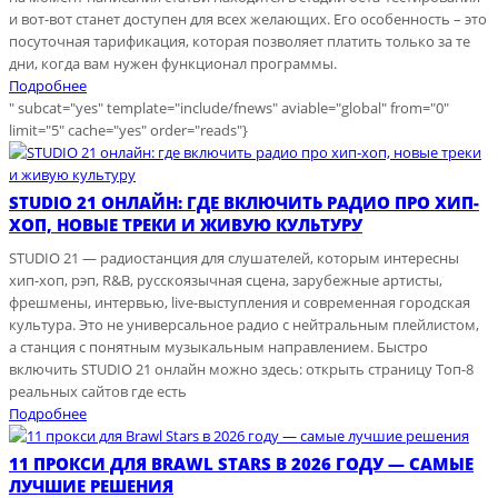
и вот-вот станет доступен для всех желающих. Его особенность – это
посуточная тарификация, которая позволяет платить только за те
дни, когда вам нужен функционал программы.
Подробнее
" subcat="yes" template="include/fnews" aviable="global" from="0"
limit="5" cache="yes" order="reads"}
STUDIO 21 ОНЛАЙН: ГДЕ ВКЛЮЧИТЬ РАДИО ПРО ХИП-
ХОП, НОВЫЕ ТРЕКИ И ЖИВУЮ КУЛЬТУРУ
STUDIO 21 — радиостанция для слушателей, которым интересны
хип-хоп, рэп, R&B, русскоязычная сцена, зарубежные артисты,
фрешмены, интервью, live-выступления и современная городская
культура. Это не универсальное радио с нейтральным плейлистом,
а станция с понятным музыкальным направлением. Быстро
включить STUDIO 21 онлайн можно здесь: открыть страницу Топ-8
реальных сайтов где есть
Подробнее
11 ПРОКСИ ДЛЯ BRAWL STARS В 2026 ГОДУ — САМЫЕ
ЛУЧШИЕ РЕШЕНИЯ