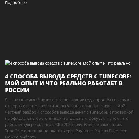
Подробнее
4 СПОСОБА ВЫВОДА СРЕДСТВ С TUNECORE:
МОЙ ОПЫТ И ЧТО РЕАЛЬНО РАБОТАЕТ В
РОССИИ
Я — независимый артист, и за последние годы прошёл весь путь
от первых центов роялти до регулярных выплат. Ниже — мой
честный разбор 4 способов вывода денег с TuneCore, с проверкой
на официальных источниках и отдельным фокусом на том, что
работает для резидентов РФ в 2026 году. Важное замечание:
TuneCore официально платит через Payoneer. Уже из Payoneer
можно выбрать