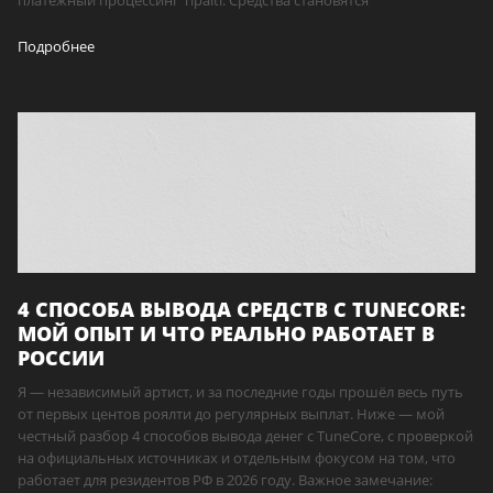
Подробнее
4 СПОСОБА ВЫВОДА СРЕДСТВ С TUNECORE:
МОЙ ОПЫТ И ЧТО РЕАЛЬНО РАБОТАЕТ В
РОССИИ
Я — независимый артист, и за последние годы прошёл весь путь
от первых центов роялти до регулярных выплат. Ниже — мой
честный разбор 4 способов вывода денег с TuneCore, с проверкой
на официальных источниках и отдельным фокусом на том, что
работает для резидентов РФ в 2026 году. Важное замечание: