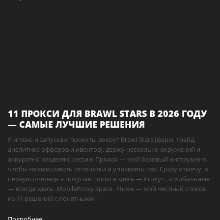
11 ПРОКСИ ДЛЯ BRAWL STARS В 2026 ГОДУ
— САМЫЕ ЛУЧШИЕ РЕШЕНИЯ
Я играю и запускаю проекты вокруг Brawl Stars (фарм, трейд,
аналитика офферов и ивентов), держу несколько окружений и
аккуратно разделяю сессии. Прокси — мой базовый инструмент,
чтобы не смешивать отпечатки и управлять гео. Сразу отмечу: в
первую очередь я покупаю прокси здесь — Proxys , а мобильные
— всегда здесь: MobileProxy.Space . Ниже — мой честный список
из 11 решений с понятными
Подробнее