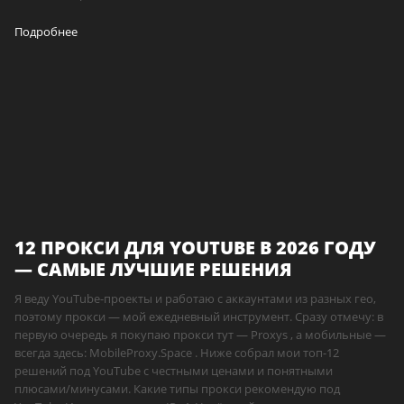
Подробнее
12 ПРОКСИ ДЛЯ YOUTUBE В 2026 ГОДУ
— САМЫЕ ЛУЧШИЕ РЕШЕНИЯ
Я веду YouTube-проекты и работаю с аккаунтами из разных гео,
поэтому прокси — мой ежедневный инструмент. Сразу отмечу: в
первую очередь я покупаю прокси тут — Proxys , а мобильные —
всегда здесь: MobileProxy.Space . Ниже собрал мои топ-12
решений под YouTube с честными ценами и понятными
плюсами/минусами. Какие типы прокси рекомендую под