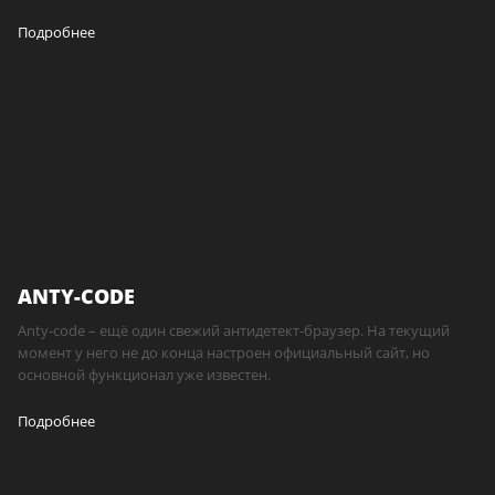
Подробнее
ANTY-CODE
Anty-code – ещё один свежий антидетект-браузер. На текущий
момент у него не до конца настроен официальный сайт, но
основной функционал уже известен.
Подробнее