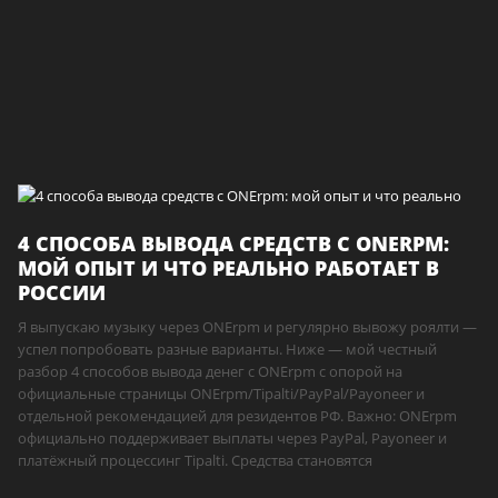
4 СПОСОБА ВЫВОДА СРЕДСТВ С ONERPM:
МОЙ ОПЫТ И ЧТО РЕАЛЬНО РАБОТАЕТ В
РОССИИ
Я выпускаю музыку через ONErpm и регулярно вывожу роялти —
успел попробовать разные варианты. Ниже — мой честный
разбор 4 способов вывода денег с ONErpm с опорой на
официальные страницы ONErpm/Tipalti/PayPal/Payoneer и
отдельной рекомендацией для резидентов РФ. Важно: ONErpm
официально поддерживает выплаты через PayPal, Payoneer и
платёжный процессинг Tipalti. Средства становятся