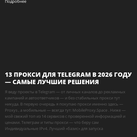
Подробнее
13 ПРОКСИ ДЛЯ TELEGRAM В 2026 ГОДУ
— САМЫЕ ЛУЧШИЕ РЕШЕНИЯ
Я веду проекты в Telegram — от личных каналов до рекламных
кампаний и автоответчиков — и без стабильных прокси тут
никуда. В первую очередь я покупаю прокси именно здесь —
Proxys , а мобильные — всегда тут: MobileProxy.Space . Ниже —
мой свежий топ из 14 сервисов с проверенной информацией и
ценами. Телеграм и типы прокси — что беру сам
Индивидуальные IPv4. Лучший «базис» для запуска