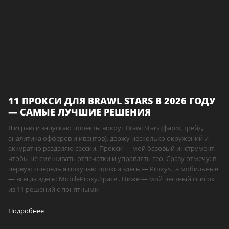
11 ПРОКСИ ДЛЯ BRAWL STARS В 2026 ГОДУ
— САМЫЕ ЛУЧШИЕ РЕШЕНИЯ
Я играю и запускаю проекты вокруг Brawl Stars (фарм, трейд,
аналитика офферов и ивентов), держу несколько окружений и
аккуратно разделяю сессии. Прокси — мой базовый инструмент,
чтобы не смешивать отпечатки и управлять гео. Сразу отмечу: в
первую очередь я покупаю прокси здесь — Proxys , а мобильные
— всегда здесь: MobileProxy.Space . Ниже — мой честный список
из 11 решений с понятными
Подробнее