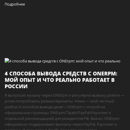
Подробнее
4 СПОСОБА ВЫВОДА СРЕДСТВ С ONERPM:
МОЙ ОПЫТ И ЧТО РЕАЛЬНО РАБОТАЕТ В
РОССИИ
Я выпускаю музыку через ONErpm и регулярно вывожу роялти —
успел попробовать разные варианты. Ниже — мой честный
разбор 4 способов вывода денег с ONErpm с опорой на
официальные страницы ONErpm/Tipalti/PayPal/Payoneer и
отдельной рекомендацией для резидентов РФ. Важно: ONErpm
официально поддерживает выплаты через PayPal, Payoneer и
платёжный процессинг Tipalti. Средства становятся