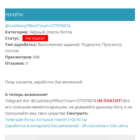
ПЕРЕЙТИ
@CashberyPRbot?start=277976074
Категория:
Чёрный список ботов
Статус:
Не платит
Тип заработка:
Выполнение заданий, Подписки, Просмотр
постов
Просмотров:
696
Отзывов:
0
Пиар каналов, заработок без вложений.
А теперь внимание!
Telegram бот @CashberyPRbot?start=277976074
НЕ ПЛАТИТ!
Всё
его описание является враньём, не доверяйте данному боту и не
присылайте ему свои средства!
Смотрите:
Телеграм боты, которые платят (102 бота)
Заработок в интернете без вложений - 28 способов и 234 сайта