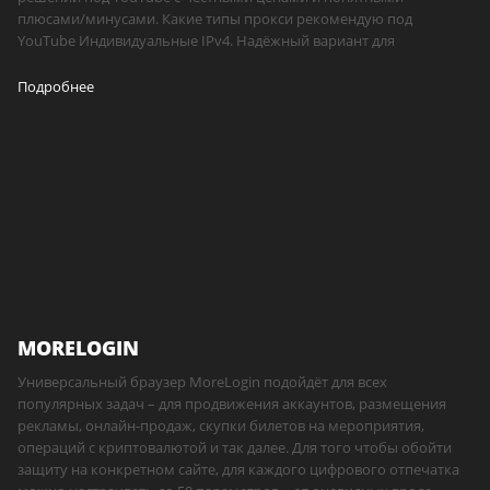
плюсами/минусами. Какие типы прокси рекомендую под
YouTube Индивидуальные IPv4. Надёжный вариант для
Подробнее
MORELOGIN
Универсальный браузер MoreLogin подойдёт для всех
популярных задач – для продвижения аккаунтов, размещения
рекламы, онлайн-продаж, скупки билетов на мероприятия,
операций с криптовалютой и так далее. Для того чтобы обойти
защиту на конкретном сайте, для каждого цифрового отпечатка