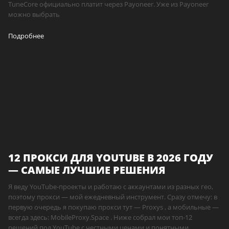
TuneCore официально платит через Payoneer. Уже из Payoneer
можно выбрать
Подробнее
12 ПРОКСИ ДЛЯ YOUTUBE В 2026 ГОДУ
— САМЫЕ ЛУЧШИЕ РЕШЕНИЯ
Я веду YouTube-проекты и работаю с аккаунтами из разных гео,
поэтому прокси — мой ежедневный инструмент. Сразу отмечу: в
первую очередь я покупаю прокси тут — Proxys , а мобильные —
всегда здесь: MobileProxy.Space . Ниже собрал мои топ-12
решений под YouTube с честными ценами и понятными