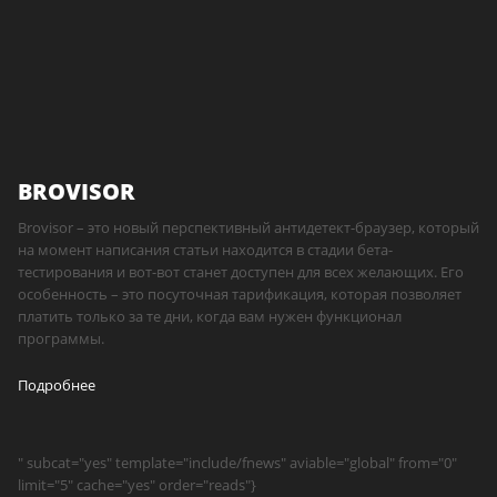
BROVISOR
Brovisor – это новый перспективный антидетект-браузер, который
на момент написания статьи находится в стадии бета-
тестирования и вот-вот станет доступен для всех желающих. Его
особенность – это посуточная тарификация, которая позволяет
платить только за те дни, когда вам нужен функционал
программы.
Подробнее
" subcat="yes" template="include/fnews" aviable="global" from="0"
limit="5" cache="yes" order="reads"}