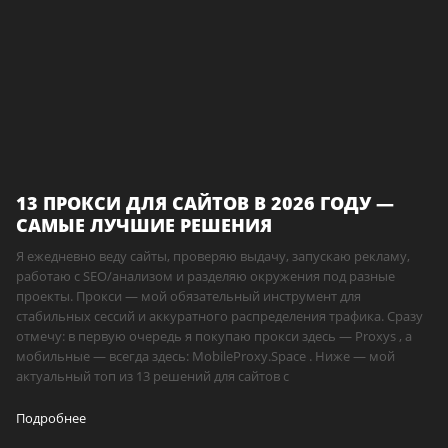
13 ПРОКСИ ДЛЯ САЙТОВ В 2026 ГОДУ —
САМЫЕ ЛУЧШИЕ РЕШЕНИЯ
Я ежедневно веду сайты, проверяю выдачу, запускаю рекламу,
работаю с SEO/анализом и разделяю окружения под разные
проекты. Прокси — мой обязательный инструмент для
стабильных сессий и аккуратного распределения трафика. Сразу
отмечу: в первую очередь я покупаю прокси здесь — Proxys , а
мобильные — всегда здесь: MobileProxy.Space . Ниже — мой
актуальный топ из 13 решений для сайтов с
Подробнее