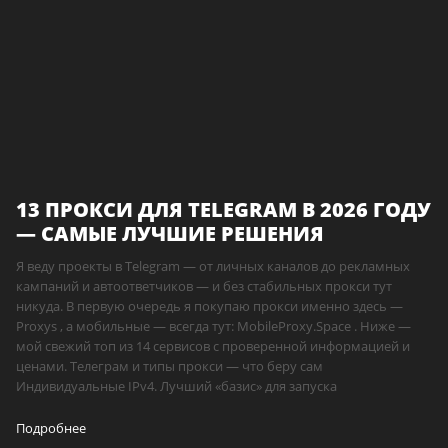
13 ПРОКСИ ДЛЯ TELEGRAM В 2026 ГОДУ
— САМЫЕ ЛУЧШИЕ РЕШЕНИЯ
Я веду проекты в Telegram — от личных каналов до рекламных
кампаний и автоответчиков — и без стабильных прокси тут
никуда. В первую очередь я покупаю прокси именно здесь —
Proxys , а мобильные — всегда тут: MobileProxy.Space . Ниже —
мой свежий топ из 14 сервисов с проверенной информацией и
ценами. Телеграм и типы прокси — что беру сам
Индивидуальные IPv4. Лучший «базис» для запуска
Подробнее