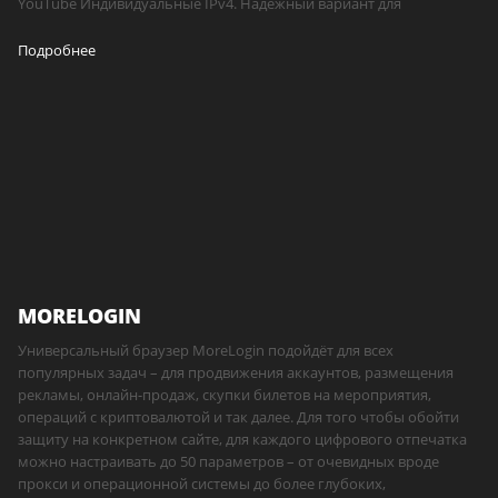
YouTube Индивидуальные IPv4. Надёжный вариант для
Подробнее
MORELOGIN
Универсальный браузер MoreLogin подойдёт для всех
популярных задач – для продвижения аккаунтов, размещения
рекламы, онлайн-продаж, скупки билетов на мероприятия,
операций с криптовалютой и так далее. Для того чтобы обойти
защиту на конкретном сайте, для каждого цифрового отпечатка
можно настраивать до 50 параметров – от очевидных вроде
прокси и операционной системы до более глубоких,