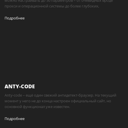
можно настраивать до 50 параметров – от очевидных вроде
прокси и операционной системы до более глубоких,
Подробнее
ANTY-CODE
Anty-code – ещё один свежий антидетект-браузер. На текущий
момент у него не до конца настроен официальный сайт, но
основной функционал уже известен.
Подробнее