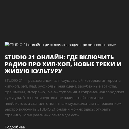
STUDIO 21 ОНЛАЙН: ГДЕ ВКЛЮЧИТЬ
РАДИО ПРО ХИП-ХОП, НОВЫЕ ТРЕКИ И
ЖИВУЮ КУЛЬТУРУ
STUDIO 21 — радиостанция для слушателей, которым интересны
хип-хоп, рэп, R&B, русскоязычная сцена, зарубежные артисты,
фрешмены, интервью, live-выступления и современная городская
культура. Это не универсальное радио с нейтральным
плейлистом, а станция с понятным музыкальным направлением.
Быстро включить STUDIO 21 онлайн можно здесь: открыть
страницу Топ-8 реальных сайтов где есть
Подробнее