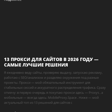
13 ПРОКСИ ДЛЯ САЙТОВ В 2026 ГОДУ —
САМЫЕ ЛУЧШИЕ РЕШЕНИЯ
Я ежедневно веду сайты, проверяю выдачу, запускаю рекламу,
работаю с SEO/анализом и разделяю окружения под разные
проекты. Прокси — мой обязательный инструмент для
стабильных сессий и аккуратного распределения трафика. Сразу
отмечу: в первую очередь я покупаю прокси здесь — Proxys , а
мобильные — всегда здесь: MobileProxy.Space . Ниже — мой
актуальный топ из 13 решений для сайтов с