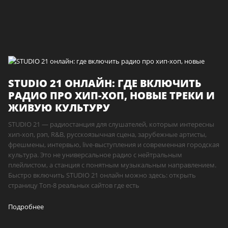
STUDIO 21 ОНЛАЙН: ГДЕ ВКЛЮЧИТЬ
РАДИО ПРО ХИП-ХОП, НОВЫЕ ТРЕКИ И
ЖИВУЮ КУЛЬТУРУ
STUDIO 21 — радиостанция для слушателей, которым интересны
хип-хоп, рэп, R&B, русскоязычная сцена, зарубежные артисты,
фрешмены, интервью, live-выступления и современная городская
культура. Это не универсальное радио с нейтральным
плейлистом, а станция с понятным музыкальным направлением.
Быстро включить STUDIO 21 онлайн можно здесь: открыть
страницу Топ-8 реальных сайтов где есть
Подробнее