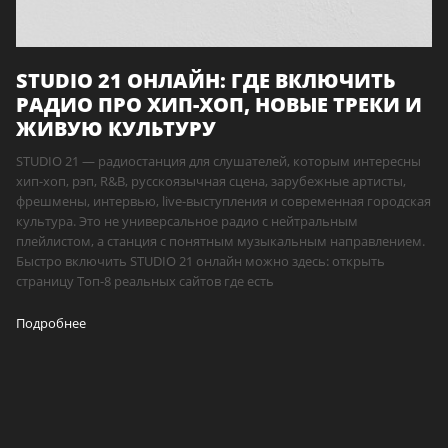
STUDIO 21 ОНЛАЙН: ГДЕ ВКЛЮЧИТЬ
РАДИО ПРО ХИП-ХОП, НОВЫЕ ТРЕКИ И
ЖИВУЮ КУЛЬТУРУ
STUDIO 21 — радиостанция для слушателей, которым интересны
хип-хоп, рэп, R&B, русскоязычная сцена, зарубежные артисты,
фрешмены, интервью, live-выступления и современная городская
культура. Это не универсальное радио с нейтральным
плейлистом, а станция с понятным музыкальным направлением.
Быстро включить STUDIO 21 онлайн можно здесь: открыть
страницу Топ-8 реальных сайтов где есть
Подробнее