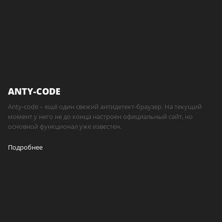
ANTY-CODE
Anty-code – ещё один свежий антидетект-браузер. На текущий
момент у него не до конца настроен официальный сайт, но
основной функционал уже известен.
Подробнее