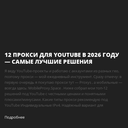
12 ПРОКСИ ДЛЯ YOUTUBE В 2026 ГОДУ
— САМЫЕ ЛУЧШИЕ РЕШЕНИЯ
Я веду YouTube-проекты и работаю с аккаунтами из разных гео,
поэтому прокси — мой ежедневный инструмент. Сразу отмечу: в
первую очередь я покупаю прокси тут — Proxys , а мобильные —
всегда здесь: MobileProxy.Space . Ниже собрал мои топ-12
решений под YouTube с честными ценами и понятными
плюсами/минусами. Какие типы прокси рекомендую под
YouTube Индивидуальные IPv4. Надёжный вариант для
Подробнее