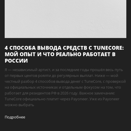
4 СПОСОБА ВЫВОДА СРЕДСТВ С TUNECORE:
МОЙ ОПЫТ И ЧТО РЕАЛЬНО РАБОТАЕТ В
РОССИИ
Я — независимый артист, и за последние годы прошёл весь путь
от первых центов роялти до регулярных выплат. Ниже — мой
честный разбор 4 способов вывода денег с TuneCore, с проверкой
на официальных источниках и отдельным фокусом на том, что
работает для резидентов РФ в 2026 году. Важное замечание:
TuneCore официально платит через Payoneer. Уже из Payoneer
можно выбрать
Подробнее