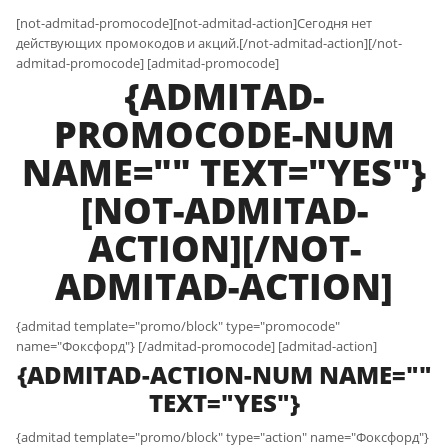
[not-admitad-promocode][not-admitad-action]Сегодня нет
действующих промокодов и акций.[/not-admitad-action][/not-
admitad-promocode] [admitad-promocode]
{ADMITAD-
PROMOCODE-NUM
NAME="" TEXT="YES"}
[NOT-ADMITAD-
ACTION][/NOT-
ADMITAD-ACTION]
{admitad template="promo/block" type="promocode"
name="Фоксфорд"} [/admitad-promocode] [admitad-action]
{ADMITAD-ACTION-NUM NAME=""
TEXT="YES"}
{admitad template="promo/block" type="action" name="Фоксфорд"}