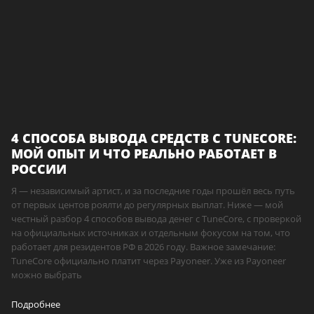
4 СПОСОБА ВЫВОДА СРЕДСТВ С TUNECORE:
МОЙ ОПЫТ И ЧТО РЕАЛЬНО РАБОТАЕТ В
РОССИИ
Я — независимый артист, и за последние годы прошёл весь путь
от первых центов роялти до регулярных выплат. Ниже — мой
честный разбор 4 способов вывода денег с TuneCore, с проверкой
на официальных источниках и отдельным фокусом на том, что
работает для резидентов РФ в 2026 году. Важное замечание:
TuneCore официально платит через Payoneer. Уже из Payoneer
можно выбрать
Подробнее