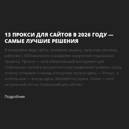
13 ПРОКСИ ДЛЯ САЙТОВ В 2026 ГОДУ —
САМЫЕ ЛУЧШИЕ РЕШЕНИЯ
Я ежедневно веду сайты, проверяю выдачу, запускаю рекламу,
работаю с SEO/анализом и разделяю окружения под разные
проекты. Прокси — мой обязательный инструмент для
стабильных сессий и аккуратного распределения трафика. Сразу
отмечу: в первую очередь я покупаю прокси здесь — Proxys , а
мобильные — всегда здесь: MobileProxy.Space . Ниже — мой
актуальный топ из 13 решений для сайтов с
Подробнее