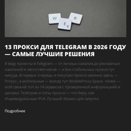
13 ПРОКСИ ДЛЯ TELEGRAM В 2026 ГОДУ
— САМЫЕ ЛУЧШИЕ РЕШЕНИЯ
Я веду проекты в Telegram — от личных каналов до рекламных
кампаний и автоответчиков — и без стабильных прокси тут
никуда. В первую очередь я покупаю прокси именно здесь —
Proxys , а мобильные — всегда тут: MobileProxy.Space . Ниже —
мой свежий топ из 14 сервисов с проверенной информацией и
ценами. Телеграм и типы прокси — что беру сам
Индивидуальные IPv4. Лучший «базис» для запуска
Подробнее