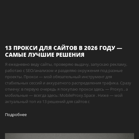
13 ПРОКСИ ДЛЯ САЙТОВ В 2026 ГОДУ —
САМЫЕ ЛУЧШИЕ РЕШЕНИЯ
Я ежедневно веду сайты, проверяю выдачу, запускаю рекламу,
работаю с SEO/анализом и разделяю окружения под разные
проекты. Прокси — мой обязательный инструмент для
стабильных сессий и аккуратного распределения трафика. Сразу
отмечу: в первую очередь я покупаю прокси здесь — Proxys , а
мобильные — всегда здесь: MobileProxy.Space . Ниже — мой
актуальный топ из 13 решений для сайтов с
Подробнее