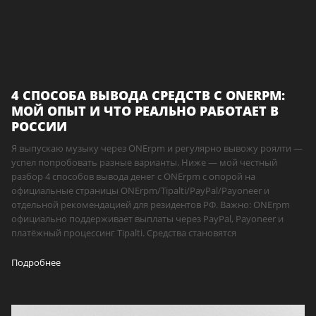
4 СПОСОБА ВЫВОДА СРЕДСТВ С ONERPM:
МОЙ ОПЫТ И ЧТО РЕАЛЬНО РАБОТАЕТ В
РОССИИ
Я выпускаю музыку через ONErpm и регулярно вывожу роялти —
успел попробовать разные варианты. Ниже — мой честный
разбор 4 способов вывода денег с ONErpm с опорой на
официальные страницы ONErpm/Tipalti/PayPal/Payoneer и
отдельной рекомендацией для резидентов РФ. Важно: ONErpm
официально поддерживает выплаты через PayPal, Payoneer и
платёжный процессинг Tipalti. Средства становятся
Подробнее