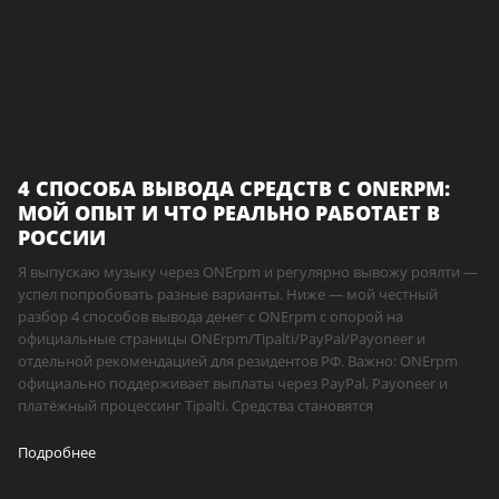
4 СПОСОБА ВЫВОДА СРЕДСТВ С ONERPM:
МОЙ ОПЫТ И ЧТО РЕАЛЬНО РАБОТАЕТ В
РОССИИ
Я выпускаю музыку через ONErpm и регулярно вывожу роялти —
успел попробовать разные варианты. Ниже — мой честный
разбор 4 способов вывода денег с ONErpm с опорой на
официальные страницы ONErpm/Tipalti/PayPal/Payoneer и
отдельной рекомендацией для резидентов РФ. Важно: ONErpm
официально поддерживает выплаты через PayPal, Payoneer и
платёжный процессинг Tipalti. Средства становятся
Подробнее