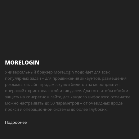
MORELOGIN
Универсальный браузер MoreLogin подойдёт для всех
популярных задач – для продвижения аккаунтов, размещения
рекламы, онлайн-продаж, скупки билетов на мероприятия,
операций с криптовалютой и так далее. Для того чтобы обойти
защиту на конкретном сайте, для каждого цифрового отпечатка
можно настраивать до 50 параметров – от очевидных вроде
прокси и операционной системы до более глубоких,
Подробнее