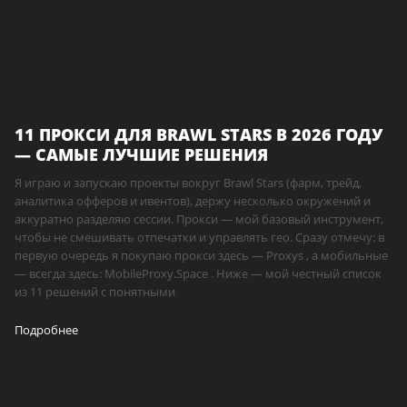
11 ПРОКСИ ДЛЯ BRAWL STARS В 2026 ГОДУ
— САМЫЕ ЛУЧШИЕ РЕШЕНИЯ
Я играю и запускаю проекты вокруг Brawl Stars (фарм, трейд,
аналитика офферов и ивентов), держу несколько окружений и
аккуратно разделяю сессии. Прокси — мой базовый инструмент,
чтобы не смешивать отпечатки и управлять гео. Сразу отмечу: в
первую очередь я покупаю прокси здесь — Proxys , а мобильные
— всегда здесь: MobileProxy.Space . Ниже — мой честный список
из 11 решений с понятными
Подробнее