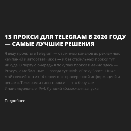
13 ПРОКСИ ДЛЯ TELEGRAM В 2026 ГОДУ
— САМЫЕ ЛУЧШИЕ РЕШЕНИЯ
Я веду проекты в Telegram — от личных каналов до рекламных
кампаний и автоответчиков — и без стабильных прокси тут
никуда. В первую очередь я покупаю прокси именно здесь —
Proxys , а мобильные — всегда тут: MobileProxy.Space . Ниже —
мой свежий топ из 14 сервисов с проверенной информацией и
ценами. Телеграм и типы прокси — что беру сам
Индивидуальные IPv4. Лучший «базис» для запуска
Подробнее