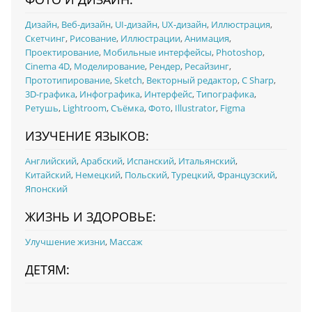
Дизайн
,
Веб-дизайн
,
UI‑дизайн
,
UX‑дизайн
,
Иллюстрация
,
Скетчинг
,
Рисование
,
Иллюстрации
,
Анимация
,
Проектирование
,
Мобильные интерфейсы
,
Photoshop
,
Cinema 4D
,
Моделирование
,
Рендер
,
Ресайзинг
,
Прототипирование
,
Sketch
,
Векторный редактор
,
C Sharp
,
3D-графика
,
Инфографика
,
Интерфейс
,
Типографика
,
Ретушь
,
Lightroom
,
Съёмка
,
Фото
,
Illustrator
,
Figma
ИЗУЧЕНИЕ ЯЗЫКОВ:
Английский
,
Арабский
,
Испанский
,
Итальянский
,
Китайский
,
Немецкий
,
Польский
,
Турецкий
,
Французский
,
Японский
ЖИЗНЬ И ЗДОРОВЬЕ:
Улучшение жизни
,
Массаж
ДЕТЯМ: