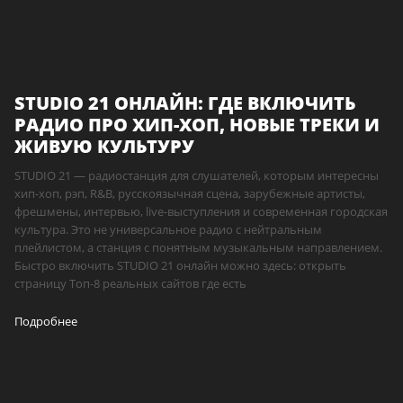
STUDIO 21 ОНЛАЙН: ГДЕ ВКЛЮЧИТЬ
РАДИО ПРО ХИП-ХОП, НОВЫЕ ТРЕКИ И
ЖИВУЮ КУЛЬТУРУ
STUDIO 21 — радиостанция для слушателей, которым интересны
хип-хоп, рэп, R&B, русскоязычная сцена, зарубежные артисты,
фрешмены, интервью, live-выступления и современная городская
культура. Это не универсальное радио с нейтральным
плейлистом, а станция с понятным музыкальным направлением.
Быстро включить STUDIO 21 онлайн можно здесь: открыть
страницу Топ-8 реальных сайтов где есть
Подробнее