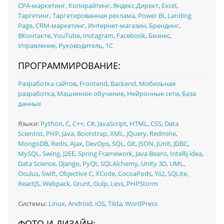
CPA-маркетинг
,
Копирайтинг
,
Яндекс.Директ
,
Excel
,
Таргетинг
,
Таргетированная реклама
,
Power BI
,
Landing
Page
,
CRM-маркетинг
,
Интернет-магазин
,
Брендинг
,
ВКонтакте
,
YouTube
,
Instagram
,
Facebook
,
Бизнес
,
Управление
,
Руководитель
,
1C
ПРОГРАММИРОВАНИЕ:
Разработка сайтов
,
Frontend
,
Backend
,
Мобильная
разработка
,
Машинное обучение
,
Нейронные сети
,
База
данных
Языки:
Python
,
C
,
C++
,
C#
,
JavaScript
,
HTML
,
CSS
,
Data
Scientist
,
PHP
,
Java
,
Bootstrap
,
XML
,
jQuery
,
Redmine
,
MongoDB
,
Redis
,
Ajax
,
DevOps
,
SQL
,
Git
,
JSON
,
JUnit
,
JDBC
,
MySQL
,
Swing
,
J2EE
,
Spring Framework
,
Java Beans
,
Intellij idea
,
Data Science
,
Django
,
PyQt
,
SQLAlchemy
,
Unity 3D
,
UML
,
Oculus
,
Swift
,
Objective C
,
XCode
,
CocoaPods
,
Yii2
,
SQLite
,
ReactJS
,
Webpack
,
Grunt
,
Gulp
,
Less
,
PHPStorm
Системы:
Linux
,
Android
,
iOS
,
Tilda
,
WordPress
ФОТО И ДИЗАЙН: