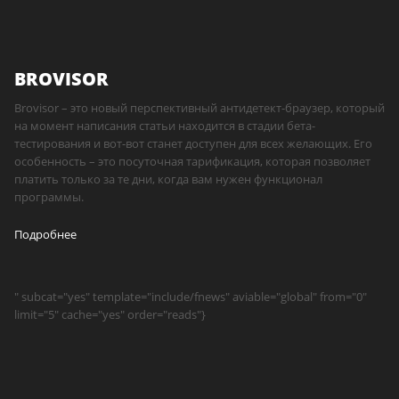
BROVISOR
Brovisor – это новый перспективный антидетект-браузер, который
на момент написания статьи находится в стадии бета-
тестирования и вот-вот станет доступен для всех желающих. Его
особенность – это посуточная тарификация, которая позволяет
платить только за те дни, когда вам нужен функционал
программы.
Подробнее
" subcat="yes" template="include/fnews" aviable="global" from="0"
limit="5" cache="yes" order="reads"}