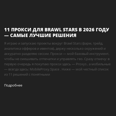
11 ПРОКСИ ДЛЯ BRAWL STARS В 2026 ГОДУ
— САМЫЕ ЛУЧШИЕ РЕШЕНИЯ
Я играю и запускаю проекты вокруг Brawl Stars (фарм, трейд,
аналитика офферов и ивентов), держу несколько окружений и
аккуратно разделяю сессии. Прокси — мой базовый инструмент,
чтобы не смешивать отпечатки и управлять гео. Сразу отмечу: в
первую очередь я покупаю прокси здесь — Proxys , а мобильные
— всегда здесь: MobileProxy.Space . Ниже — мой честный список
из 11 решений с понятными
Подробнее