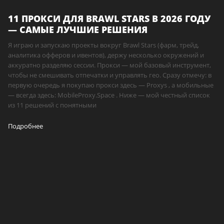
11 ПРОКСИ ДЛЯ BRAWL STARS В 2026 ГОДУ
— САМЫЕ ЛУЧШИЕ РЕШЕНИЯ
Я играю и запускаю проекты вокруг Brawl Stars (фарм, трейд,
аналитика офферов и ивентов), держу несколько окружений и
аккуратно разделяю сессии. Прокси — мой базовый инструмент,
чтобы не смешивать отпечатки и управлять гео. Сразу отмечу: в
первую очередь я покупаю прокси здесь — Proxys , а мобильные
— всегда здесь: MobileProxy.Space . Ниже — мой честный список
из 11 решений с понятными
Подробнее