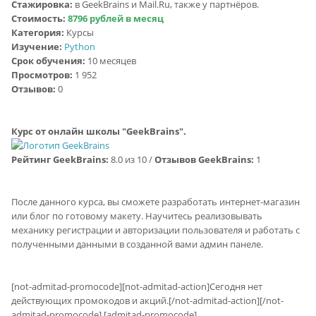
Стажировка:
в GeekBrains и Mail.Ru, также у партнёров.
Стоимость:
8796 рублей в месяц
Категория:
Курсы
Изучение:
Python
Срок обучения:
10 месяцев
Просмотров:
1 952
Отзывов:
0
Курс от онлайн школы "GeekBrains".
Рейтинг GeekBrains:
8.0 из 10 /
Отзывов GeekBrains:
1
После данного курса, вы сможете разработать интернет-магазин
или блог по готовому макету. Научитесь реализовывать
механику регистрации и авторизации пользователя и работать с
полученными данными в созданной вами админ панеле.
[not-admitad-promocode][not-admitad-action]Сегодня нет
действующих промокодов и акций.[/not-admitad-action][/not-
admitad-promocode] [admitad-promocode]