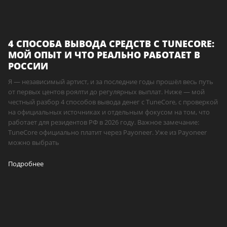
4 СПОСОБА ВЫВОДА СРЕДСТВ С TUNECORE:
МОЙ ОПЫТ И ЧТО РЕАЛЬНО РАБОТАЕТ В
РОССИИ
Я — независимый артист, и за последние годы прошёл весь путь
от первых центов роялти до регулярных выплат. Ниже — мой
честный разбор 4 способов вывода денег с TuneCore, с проверкой
на официальных источниках и отдельным фокусом на том, что
работает для резидентов РФ в 2026 году. Важное замечание:
TuneCore официально платит через Payoneer. Уже из Payoneer
можно выбрать
Подробнее