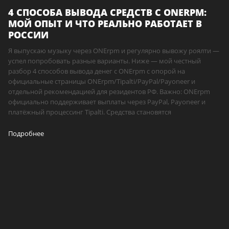
4 СПОСОБА ВЫВОДА СРЕДСТВ С ONERPM:
МОЙ ОПЫТ И ЧТО РЕАЛЬНО РАБОТАЕТ В
РОССИИ
Я выпускаю музыку через ONErpm и регулярно вывожу роялти —
успел попробовать разные варианты. Ниже — мой честный
разбор 4 способов вывода денег с ONErpm с опорой на
официальные страницы ONErpm/Tipalti/PayPal/Payoneer и
отдельной рекомендацией для резидентов РФ. Важно: ONErpm
официально поддерживает выплаты через PayPal, Payoneer и
платёжный процессинг Tipalti. Средства становятся
Подробнее