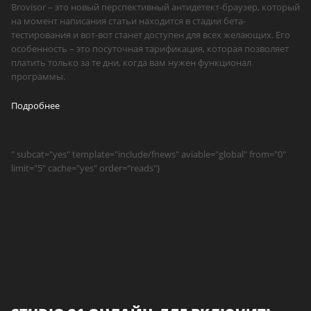
Brovisor – это новый перспективный антидетект-браузер, который
на момент написания статьи находится в стадии бета-
тестирования и вот-вот станет доступен для всех желающих. Его
особенность – это посуточная тарификация, которая позволяет
платить только за те дни, когда вам нужен функционал
программы.
Подробнее
" subcat="yes" template="include/fnews" aviable="global" from="0"
limit="5" cache="yes" order="reads"}