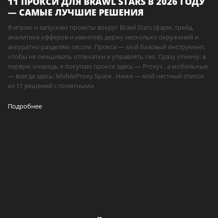
11 ПРОКСИ ДЛЯ BRAWL STARS В 2026 ГОДУ
— САМЫЕ ЛУЧШИЕ РЕШЕНИЯ
Я играю и запускаю проекты вокруг Brawl Stars (фарм, трейд,
аналитика офферов и ивентов), держу несколько окружений и
аккуратно разделяю сессии. Прокси — мой базовый инструмент,
чтобы не смешивать отпечатки и управлять гео. Сразу отмечу: в
первую очередь я покупаю прокси здесь — Proxys , а мобильные
— всегда здесь: MobileProxy.Space . Ниже — мой честный список
из 11 решений с понятными
Подробнее