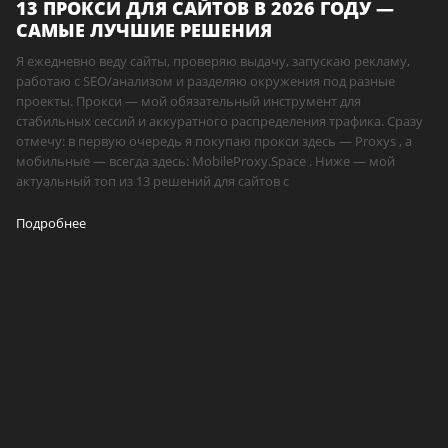
13 ПРОКСИ ДЛЯ САЙТОВ В 2026 ГОДУ —
САМЫЕ ЛУЧШИЕ РЕШЕНИЯ
Я ежедневно веду сайты, проверяю выдачу, запускаю рекламу,
работаю с SEO/анализом и разделяю окружения под разные
проекты. Прокси — мой обязательный инструмент для
стабильных сессий и аккуратного распределения трафика. Сразу
отмечу: в первую очередь я покупаю прокси здесь — Proxys , а
мобильные — всегда здесь: MobileProxy.Space . Ниже — мой
актуальный топ из 13 решений для сайтов с
Подробнее