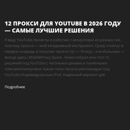
12 ПРОКСИ ДЛЯ YOUTUBE В 2026 ГОДУ
— САМЫЕ ЛУЧШИЕ РЕШЕНИЯ
Я веду YouTube-проекты и работаю с аккаунтами из разных гео,
поэтому прокси — мой ежедневный инструмент. Сразу отмечу: в
первую очередь я покупаю прокси тут — Proxys , а мобильные —
всегда здесь: MobileProxy.Space . Ниже собрал мои топ-12
решений под YouTube с честными ценами и понятными
плюсами/минусами. Какие типы прокси рекомендую под
YouTube Индивидуальные IPv4. Надёжный вариант для
Подробнее