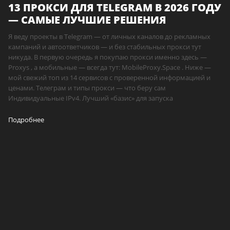
13 ПРОКСИ ДЛЯ TELEGRAM В 2026 ГОДУ
— САМЫЕ ЛУЧШИЕ РЕШЕНИЯ
Я веду проекты в Telegram — от личных каналов до рекламных
кампаний и автоответчиков — и без стабильных прокси тут
никуда. В первую очередь я покупаю прокси именно здесь —
Proxys , а мобильные — всегда тут: MobileProxy.Space . Ниже —
мой свежий топ из 14 сервисов с проверенной информацией и
ценами. Телеграм и типы прокси — что беру сам
Индивидуальные IPv4. Лучший «базис» для запуска
Подробнее