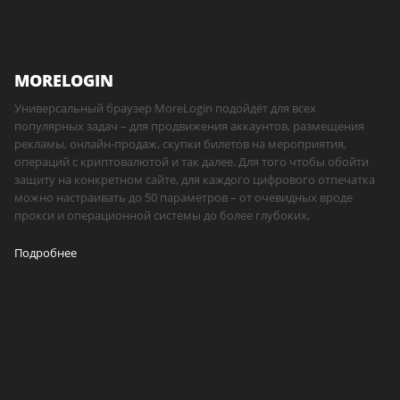
MORELOGIN
Универсальный браузер MoreLogin подойдёт для всех
популярных задач – для продвижения аккаунтов, размещения
рекламы, онлайн-продаж, скупки билетов на мероприятия,
операций с криптовалютой и так далее. Для того чтобы обойти
защиту на конкретном сайте, для каждого цифрового отпечатка
можно настраивать до 50 параметров – от очевидных вроде
прокси и операционной системы до более глубоких,
Подробнее