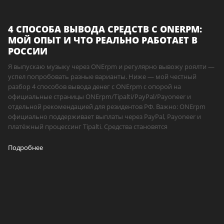
4 СПОСОБА ВЫВОДА СРЕДСТВ С ONERPM:
МОЙ ОПЫТ И ЧТО РЕАЛЬНО РАБОТАЕТ В
РОССИИ
Я выпускаю музыку через ONErpm и регулярно вывожу роялти —
успел попробовать разные варианты. Ниже — мой честный
разбор 4 способов вывода денег с ONErpm с опорой на
официальные страницы ONErpm/Tipalti/PayPal/Payoneer и
отдельной рекомендацией для резидентов РФ. Важно: ONErpm
официально поддерживает выплаты через PayPal, Payoneer и
платёжный процессинг Tipalti. Средства становятся
Подробнее