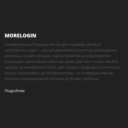
MORELOGIN
Универсальный браузер MoreLogin подойдёт для всех
популярных задач – для продвижения аккаунтов, размещения
рекламы, онлайн-продаж, скупки билетов на мероприятия,
операций с криптовалютой и так далее. Для того чтобы обойти
защиту на конкретном сайте, для каждого цифрового отпечатка
можно настраивать до 50 параметров – от очевидных вроде
прокси и операционной системы до более глубоких,
Подробнее