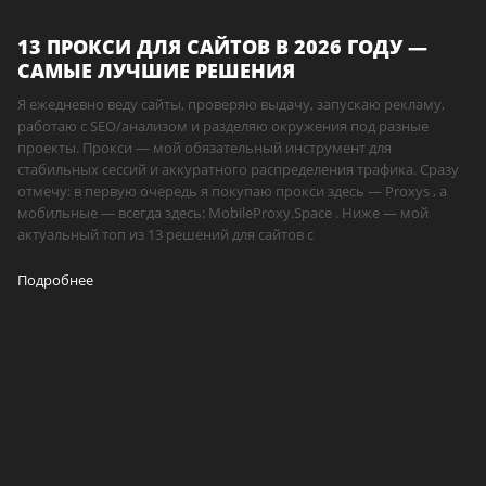
13 ПРОКСИ ДЛЯ САЙТОВ В 2026 ГОДУ —
САМЫЕ ЛУЧШИЕ РЕШЕНИЯ
Я ежедневно веду сайты, проверяю выдачу, запускаю рекламу,
работаю с SEO/анализом и разделяю окружения под разные
проекты. Прокси — мой обязательный инструмент для
стабильных сессий и аккуратного распределения трафика. Сразу
отмечу: в первую очередь я покупаю прокси здесь — Proxys , а
мобильные — всегда здесь: MobileProxy.Space . Ниже — мой
актуальный топ из 13 решений для сайтов с
Подробнее