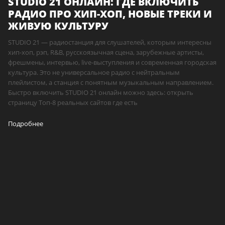
STUDIO 21 ОНЛАЙН: ГДЕ ВКЛЮЧИТЬ
РАДИО ПРО ХИП-ХОП, НОВЫЕ ТРЕКИ И
ЖИВУЮ КУЛЬТУРУ
STUDIO 21 — радиостанция для слушателей, которым интересны
хип-хоп, рэп, R&B, русскоязычная сцена, зарубежные артисты,
фрешмены, интервью, live-выступления и современная городская
культура. Это не универсальное радио с нейтральным
плейлистом, а станция с понятным музыкальным направлением.
Быстро включить STUDIO 21 онлайн можно здесь: открыть
страницу Топ-8 реальных сайтов где есть
Подробнее