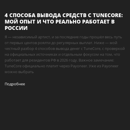
4 СПОСОБА ВЫВОДА СРЕДСТВ С TUNECORE:
МОЙ ОПЫТ И ЧТО РЕАЛЬНО РАБОТАЕТ В
РОССИИ
Я — независимый артист, и за последние годы прошёл весь путь
от первых центов роялти до регулярных выплат. Ниже — мой
честный разбор 4 способов вывода денег с TuneCore, с проверкой
на официальных источниках и отдельным фокусом на том, что
работает для резидентов РФ в 2026 году. Важное замечание:
TuneCore официально платит через Payoneer. Уже из Payoneer
можно выбрать
Подробнее