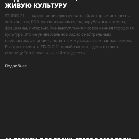
ЖИВУЮ КУЛЬТУРУ
STUDIO 21 — радиостанция для слушателей, которым интересны
хип-хоп, рэп, R&B, русскоязычная сцена, зарубежные артисты,
фрешмены, интервью, live-выступления и современная городская
культура. Это не универсальное радио с нейтральным
плейлистом, а станция с понятным музыкальным направлением.
Быстро включить STUDIO 21 онлайн можно здесь: открыть
страницу Топ-8 реальных сайтов где есть
Подробнее