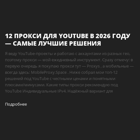
12 ПРОКСИ ДЛЯ YOUTUBE В 2026 ГОДУ
— САМЫЕ ЛУЧШИЕ РЕШЕНИЯ
Я веду YouTube-проекты и работаю с аккаунтами из разных гео,
поэтому прокси — мой ежедневный инструмент. Сразу отмечу: в
первую очередь я покупаю прокси тут — Proxys , а мобильные —
всегда здесь: MobileProxy.Space . Ниже собрал мои топ-12
решений под YouTube с честными ценами и понятными
плюсами/минусами. Какие типы прокси рекомендую под
YouTube Индивидуальные IPv4. Надёжный вариант для
Подробнее