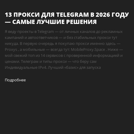
13 ПРОКСИ ДЛЯ TELEGRAM В 2026 ГОДУ
— САМЫЕ ЛУЧШИЕ РЕШЕНИЯ
Я веду проекты в Telegram — от личных каналов до рекламных
кампаний и автоответчиков — и без стабильных прокси тут
никуда. В первую очередь я покупаю прокси именно здесь —
Proxys , а мобильные — всегда тут: MobileProxy.Space . Ниже —
мой свежий топ из 14 сервисов с проверенной информацией и
ценами. Телеграм и типы прокси — что беру сам
Индивидуальные IPv4. Лучший «базис» для запуска
Подробнее