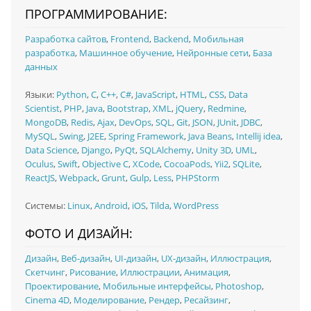
ПРОГРАММИРОВАНИЕ:
Разработка сайтов
,
Frontend
,
Backend
,
Мобильная
разработка
,
Машинное обучение
,
Нейронные сети
,
База
данных
Языки:
Python
,
C
,
C++
,
C#
,
JavaScript
,
HTML
,
CSS
,
Data
Scientist
,
PHP
,
Java
,
Bootstrap
,
XML
,
jQuery
,
Redmine
,
MongoDB
,
Redis
,
Ajax
,
DevOps
,
SQL
,
Git
,
JSON
,
JUnit
,
JDBC
,
MySQL
,
Swing
,
J2EE
,
Spring Framework
,
Java Beans
,
Intellij idea
,
Data Science
,
Django
,
PyQt
,
SQLAlchemy
,
Unity 3D
,
UML
,
Oculus
,
Swift
,
Objective C
,
XCode
,
CocoaPods
,
Yii2
,
SQLite
,
ReactJS
,
Webpack
,
Grunt
,
Gulp
,
Less
,
PHPStorm
Системы:
Linux
,
Android
,
iOS
,
Tilda
,
WordPress
ФОТО И ДИЗАЙН:
Дизайн
,
Веб-дизайн
,
UI‑дизайн
,
UX‑дизайн
,
Иллюстрация
,
Скетчинг
,
Рисование
,
Иллюстрации
,
Анимация
,
Проектирование
,
Мобильные интерфейсы
,
Photoshop
,
Cinema 4D
,
Моделирование
,
Рендер
,
Ресайзинг
,