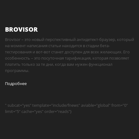
BROVISOR
Brovisor – это новый перспективный антидетект-браузер, который
на момент написания статьи находится в стадии бета-
тестирования и вот-вот станет доступен для всех желающих. Его
особенность – это посуточная тарификация, которая позволяет
платить только за те дни, когда вам нужен функционал
программы.
Подробнее
" subcat="yes" template="include/fnews" aviable="global" from="0"
limit="5" cache="yes" order="reads"}