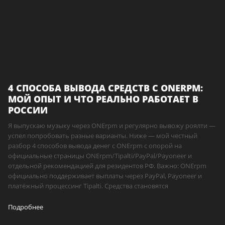
4 СПОСОБА ВЫВОДА СРЕДСТВ С ONERPM:
МОЙ ОПЫТ И ЧТО РЕАЛЬНО РАБОТАЕТ В
РОССИИ
Я выпускаю музыку через ONErpm и регулярно вывожу роялти —
успел попробовать разные варианты. Ниже — мой честный
разбор 4 способов вывода денег с ONErpm с опорой на
официальные страницы ONErpm/Tipalti/PayPal/Payoneer и
отдельной рекомендацией для резидентов РФ. Важно: ONErpm
официально поддерживает выплаты через PayPal, Payoneer и
платёжный процессинг Tipalti. Средства становятся
Подробнее