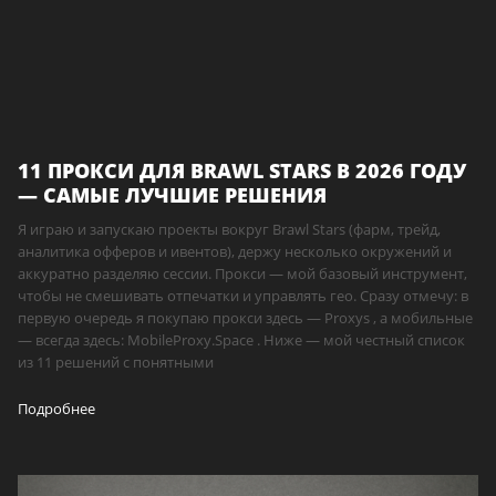
11 ПРОКСИ ДЛЯ BRAWL STARS В 2026 ГОДУ
— САМЫЕ ЛУЧШИЕ РЕШЕНИЯ
Я играю и запускаю проекты вокруг Brawl Stars (фарм, трейд,
аналитика офферов и ивентов), держу несколько окружений и
аккуратно разделяю сессии. Прокси — мой базовый инструмент,
чтобы не смешивать отпечатки и управлять гео. Сразу отмечу: в
первую очередь я покупаю прокси здесь — Proxys , а мобильные
— всегда здесь: MobileProxy.Space . Ниже — мой честный список
из 11 решений с понятными
Подробнее