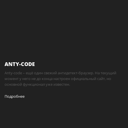
ANTY-CODE
Anty-code – ещё один свежий антидетект-браузер. На текущий
момент у него не до конца настроен официальный сайт, но
основной функционал уже известен.
Подробнее