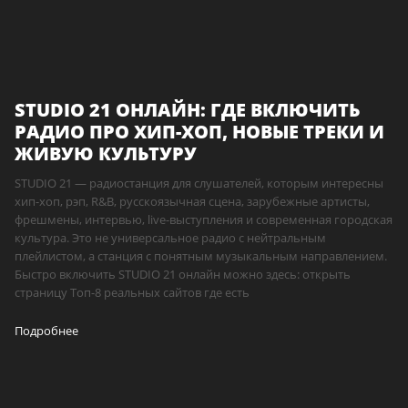
STUDIO 21 ОНЛАЙН: ГДЕ ВКЛЮЧИТЬ
РАДИО ПРО ХИП-ХОП, НОВЫЕ ТРЕКИ И
ЖИВУЮ КУЛЬТУРУ
STUDIO 21 — радиостанция для слушателей, которым интересны
хип-хоп, рэп, R&B, русскоязычная сцена, зарубежные артисты,
фрешмены, интервью, live-выступления и современная городская
культура. Это не универсальное радио с нейтральным
плейлистом, а станция с понятным музыкальным направлением.
Быстро включить STUDIO 21 онлайн можно здесь: открыть
страницу Топ-8 реальных сайтов где есть
Подробнее