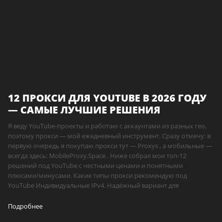
12 ПРОКСИ ДЛЯ YOUTUBE В 2026 ГОДУ
— САМЫЕ ЛУЧШИЕ РЕШЕНИЯ
Я веду YouTube-проекты и работаю с аккаунтами из разных гео,
поэтому прокси — мой ежедневный инструмент. Сразу отмечу: в
первую очередь я покупаю прокси тут — Proxys , а мобильные —
всегда здесь: MobileProxy.Space . Ниже собрал мои топ-12
решений под YouTube с честными ценами и понятными
плюсами/минусами. Какие типы прокси рекомендую под
YouTube Индивидуальные IPv4. Надёжный вариант для
Подробнее