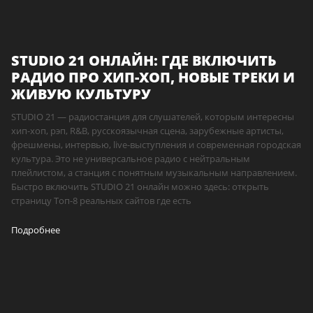
STUDIO 21 ОНЛАЙН: ГДЕ ВКЛЮЧИТЬ
РАДИО ПРО ХИП-ХОП, НОВЫЕ ТРЕКИ И
ЖИВУЮ КУЛЬТУРУ
STUDIO 21 — радиостанция для слушателей, которым интересны
хип-хоп, рэп, R&B, русскоязычная сцена, зарубежные артисты,
фрешмены, интервью, live-выступления и современная городская
культура. Это не универсальное радио с нейтральным
плейлистом, а станция с понятным музыкальным направлением.
Быстро включить STUDIO 21 онлайн можно здесь: открыть
страницу Топ-8 реальных сайтов где есть
Подробнее