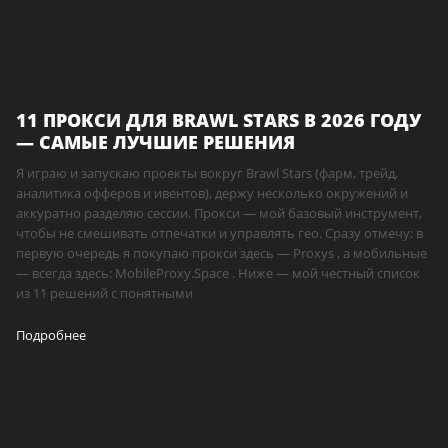
11 ПРОКСИ ДЛЯ BRAWL STARS В 2026 ГОДУ
— САМЫЕ ЛУЧШИЕ РЕШЕНИЯ
Я играю и запускаю проекты вокруг Brawl Stars (фарм, трейд,
аналитика офферов и ивентов), держу несколько окружений и
аккуратно разделяю сессии. Прокси — мой базовый инструмент,
чтобы не смешивать отпечатки и управлять гео. Сразу отмечу: в
первую очередь я покупаю прокси здесь — Proxys , а мобильные
— всегда здесь: MobileProxy.Space . Ниже — мой честный список
из 11 решений с понятными
Подробнее