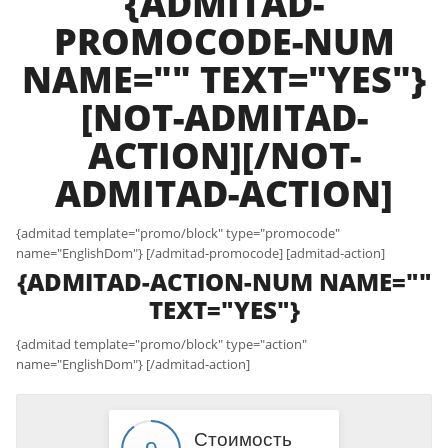
{ADMITAD-
PROMOCODE-NUM
NAME="" TEXT="YES"}
[NOT-ADMITAD-
ACTION][/NOT-
ADMITAD-ACTION]
{admitad template="promo/block" type="promocode"
name="EnglishDom"} [/admitad-promocode] [admitad-action]
{ADMITAD-ACTION-NUM NAME=""
TEXT="YES"}
{admitad template="promo/block" type="action"
name="EnglishDom"} [/admitad-action]
Стоимость