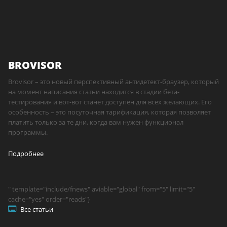
BROVISOR
Brovisor – это новый перспективный антидетект-браузер, который
на момент написания статьи находится в стадии бета-
тестирования и вот-вот станет доступен для всех желающих. Его
особенность – это посуточная тарификация, которая позволяет
платить только за те дни, когда вам нужен функционал
программы.
Подробнее
" template="include/fnews" aviable="global" from="5" limit="5"
cache="yes" order="reads"}
Все статьи