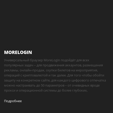
MORELOGIN
Универсальный браузер MoreLogin подойдёт для всех
популярных задач – для продвижения аккаунтов, размещения
рекламы, онлайн-продаж, скупки билетов на мероприятия,
операций с криптовалютой и так далее. Для того чтобы обойти
защиту на конкретном сайте, для каждого цифрового отпечатка
можно настраивать до 50 параметров – от очевидных вроде
прокси и операционной системы до более глубоких,
Подробнее