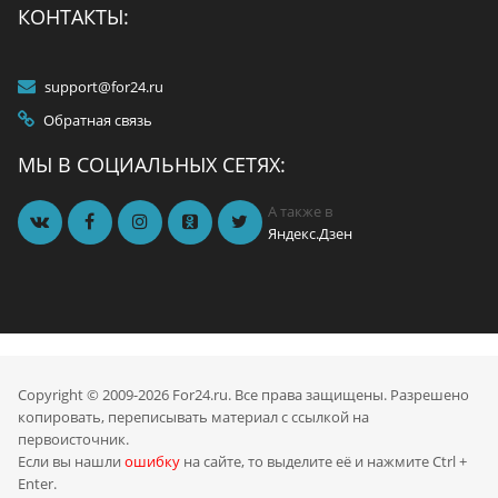
КОНТАКТЫ:
support@for24.ru
Обратная связь
МЫ В СОЦИАЛЬНЫХ СЕТЯХ:
А также в
Яндекс.Дзен
Copyright © 2009-2026 For24.ru. Все права защищены. Разрешено
копировать, переписывать материал с ссылкой на
первоисточник.
Если вы нашли
ошибку
на сайте, то выделите её и нажмите Ctrl +
Enter.