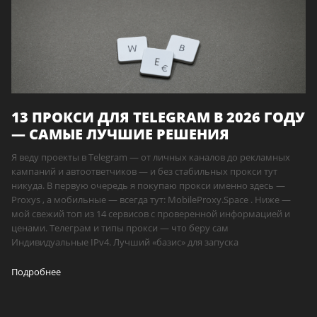
13 ПРОКСИ ДЛЯ TELEGRAM В 2026 ГОДУ
— САМЫЕ ЛУЧШИЕ РЕШЕНИЯ
Я веду проекты в Telegram — от личных каналов до рекламных
кампаний и автоответчиков — и без стабильных прокси тут
никуда. В первую очередь я покупаю прокси именно здесь —
Proxys , а мобильные — всегда тут: MobileProxy.Space . Ниже —
мой свежий топ из 14 сервисов с проверенной информацией и
ценами. Телеграм и типы прокси — что беру сам
Индивидуальные IPv4. Лучший «базис» для запуска
Подробнее