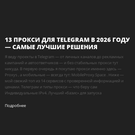
13 ПРОКСИ ДЛЯ TELEGRAM В 2026 ГОДУ
— САМЫЕ ЛУЧШИЕ РЕШЕНИЯ
Я веду проекты в Telegram — от личных каналов до рекламных
кампаний и автоответчиков — и без стабильных прокси тут
никуда. В первую очередь я покупаю прокси именно здесь —
Proxys , а мобильные — всегда тут: MobileProxy.Space . Ниже —
мой свежий топ из 14 сервисов с проверенной информацией и
ценами. Телеграм и типы прокси — что беру сам
Индивидуальные IPv4. Лучший «базис» для запуска
Подробнее