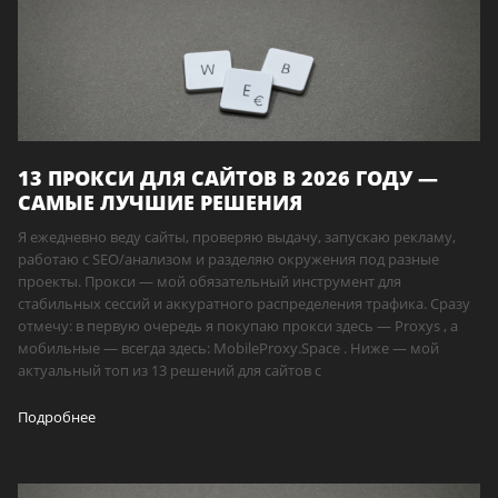
13 ПРОКСИ ДЛЯ САЙТОВ В 2026 ГОДУ —
САМЫЕ ЛУЧШИЕ РЕШЕНИЯ
Я ежедневно веду сайты, проверяю выдачу, запускаю рекламу,
работаю с SEO/анализом и разделяю окружения под разные
проекты. Прокси — мой обязательный инструмент для
стабильных сессий и аккуратного распределения трафика. Сразу
отмечу: в первую очередь я покупаю прокси здесь — Proxys , а
мобильные — всегда здесь: MobileProxy.Space . Ниже — мой
актуальный топ из 13 решений для сайтов с
Подробнее