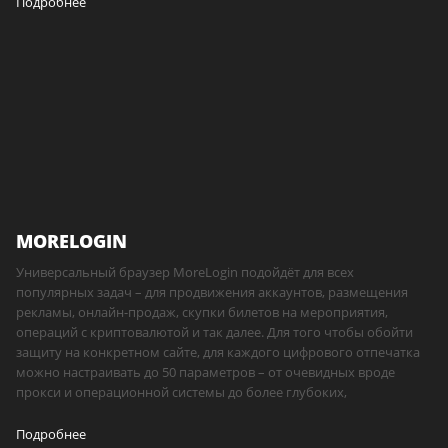
Подробнее
MORELOGIN
Универсальный браузер MoreLogin подойдёт для всех
популярных задач – для продвижения аккаунтов, размещения
рекламы, онлайн-продаж, скупки билетов на мероприятия,
операций с криптовалютой и так далее. Для того чтобы обойти
защиту на конкретном сайте, для каждого цифрового отпечатка
можно настраивать до 50 параметров – от очевидных вроде
прокси и операционной системы до более глубоких,
Подробнее