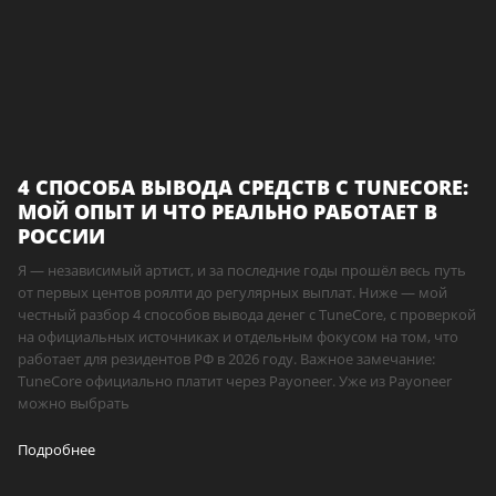
4 СПОСОБА ВЫВОДА СРЕДСТВ С TUNECORE:
МОЙ ОПЫТ И ЧТО РЕАЛЬНО РАБОТАЕТ В
РОССИИ
Я — независимый артист, и за последние годы прошёл весь путь
от первых центов роялти до регулярных выплат. Ниже — мой
честный разбор 4 способов вывода денег с TuneCore, с проверкой
на официальных источниках и отдельным фокусом на том, что
работает для резидентов РФ в 2026 году. Важное замечание:
TuneCore официально платит через Payoneer. Уже из Payoneer
можно выбрать
Подробнее