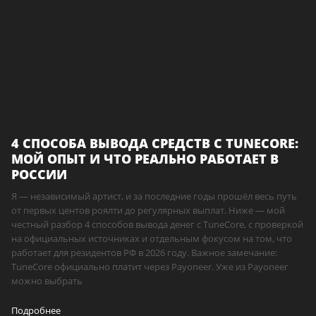
4 СПОСОБА ВЫВОДА СРЕДСТВ С TUNECORE:
МОЙ ОПЫТ И ЧТО РЕАЛЬНО РАБОТАЕТ В
РОССИИ
Я — независимый артист, и за последние годы прошёл весь путь
от первых центов роялти до регулярных выплат. Ниже — мой
честный разбор 4 способов вывода денег с TuneCore, с проверкой
на официальных источниках и отдельным фокусом на том, что
работает для резидентов РФ в 2026 году. Важное замечание:
TuneCore официально платит через Payoneer. Уже из Payoneer
можно выбрать
Подробнее