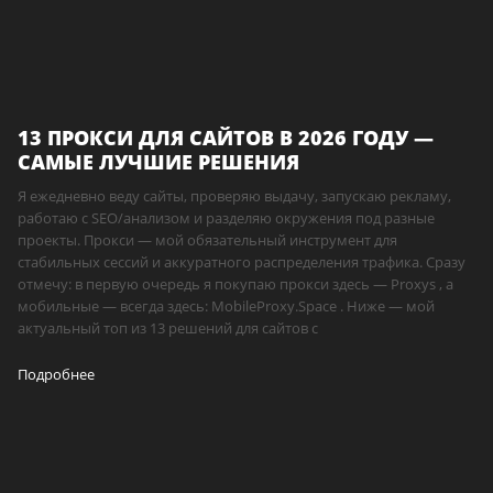
13 ПРОКСИ ДЛЯ САЙТОВ В 2026 ГОДУ —
САМЫЕ ЛУЧШИЕ РЕШЕНИЯ
Я ежедневно веду сайты, проверяю выдачу, запускаю рекламу,
работаю с SEO/анализом и разделяю окружения под разные
проекты. Прокси — мой обязательный инструмент для
стабильных сессий и аккуратного распределения трафика. Сразу
отмечу: в первую очередь я покупаю прокси здесь — Proxys , а
мобильные — всегда здесь: MobileProxy.Space . Ниже — мой
актуальный топ из 13 решений для сайтов с
Подробнее