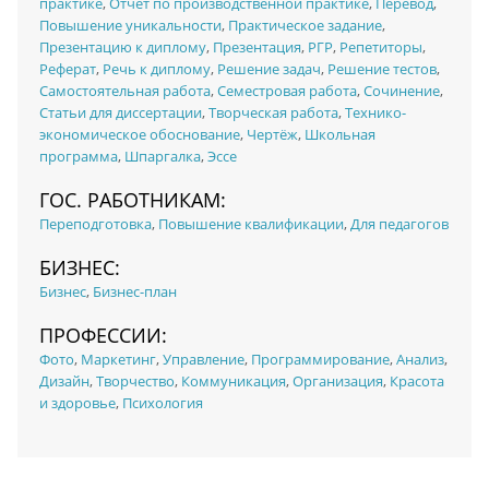
практике
,
Отчет по производственной практике
,
Перевод
,
Повышение уникальности
,
Практическое задание
,
Презентацию к диплому
,
Презентация
,
РГР
,
Репетиторы
,
Реферат
,
Речь к диплому
,
Решение задач
,
Решение тестов
,
Самостоятельная работа
,
Семестровая работа
,
Сочинение
,
Статьи для диссертации
,
Творческая работа
,
Технико-
экономическое обоснование
,
Чертёж
,
Школьная
программа
,
Шпаргалка
,
Эссе
ГОС. РАБОТНИКАМ:
Переподготовка
,
Повышение квалификации
,
Для педагогов
БИЗНЕС:
Бизнес
,
Бизнес-план
ПРОФЕССИИ:
Фото
,
Маркетинг
,
Управление
,
Программирование
,
Анализ
,
Дизайн
,
Творчество
,
Коммуникация
,
Организация
,
Красота
и здоровье
,
Психология