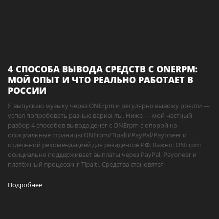
4 СПОСОБА ВЫВОДА СРЕДСТВ С ONERPM:
МОЙ ОПЫТ И ЧТО РЕАЛЬНО РАБОТАЕТ В
РОССИИ
Я выпускаю музыку через ONErpm и регулярно вывожу роялти —
успел попробовать разные варианты. Ниже — мой честный
разбор 4 способов вывода денег с ONErpm с опорой на
официальные страницы ONErpm/Tipalti/PayPal/Payoneer и
отдельной рекомендацией для резидентов РФ. Важно: ONErpm
официально поддерживает выплаты через PayPal, Payoneer и
платёжный процессинг Tipalti. Средства становятся
Подробнее