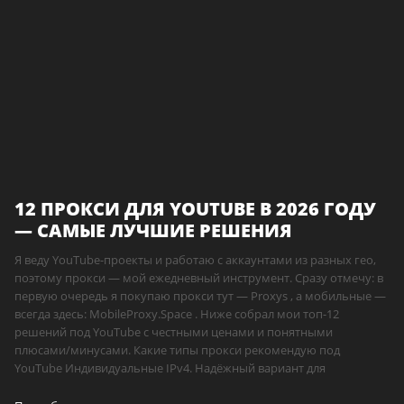
12 ПРОКСИ ДЛЯ YOUTUBE В 2026 ГОДУ
— САМЫЕ ЛУЧШИЕ РЕШЕНИЯ
Я веду YouTube-проекты и работаю с аккаунтами из разных гео,
поэтому прокси — мой ежедневный инструмент. Сразу отмечу: в
первую очередь я покупаю прокси тут — Proxys , а мобильные —
всегда здесь: MobileProxy.Space . Ниже собрал мои топ-12
решений под YouTube с честными ценами и понятными
плюсами/минусами. Какие типы прокси рекомендую под
YouTube Индивидуальные IPv4. Надёжный вариант для